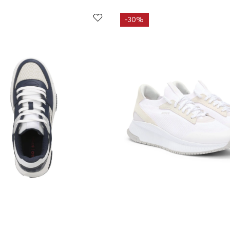
-
30%