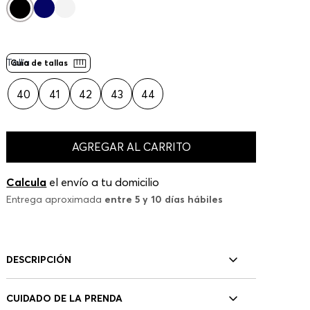
Talla
Guía de tallas
40
41
42
43
44
AGREGAR AL CARRITO
Calcula
el envío a tu domicilio
Entrega aproximada
entre 5 y 10 días hábiles
DESCRIPCIÓN
CUIDADO DE LA PRENDA