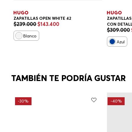
ZAPATILLAS OPEN WHITE 42
ZAPATILLAS 
$
239
.
000
$
143
.
400
CON DETAL
$
309
.
000
ZAPATILLA
Blanco
Azul
TAMBIÉN TE PODRÍA GUSTAR
-
30%
-
40%