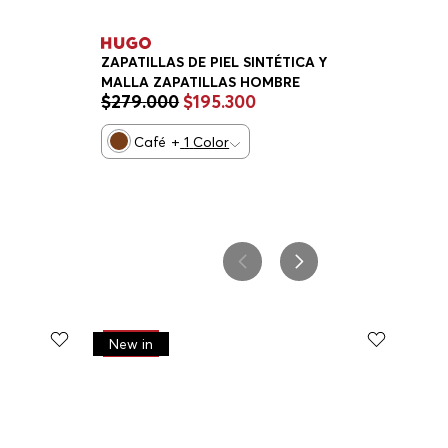
ZAPATILLAS DE PIEL SINTÉTICA Y
MALLA ZAPATILLAS HOMBRE
$
279
.
000
$
195
.
300
Café
+
1
Color
-
30%
New in