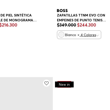
DE PIEL SINTÉTICA
ZAPATILLAS TTNM EVO CON
LE DE MONOGRAMA
EMPEINES DE PUNTO TENIS
$
216
.
300
$
349
.
000
$
244
.
300
S HOMBRE
HOMBRE
Blanco
+
4
Colores
-
30%
New in