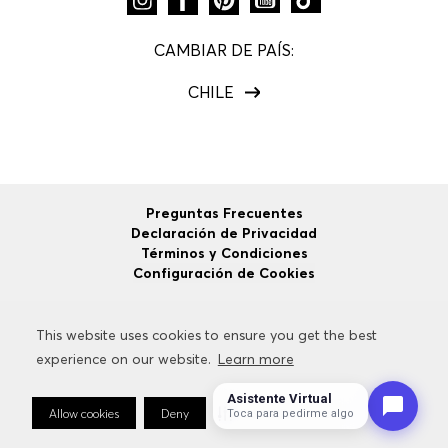
CAMBIAR DE PAÍS:
CHILE
Preguntas Frecuentes
Declaración de Privacidad
Términos y Condiciones
Configuración de Cookies
This website uses cookies to ensure you get the best
This website uses cookies to ensure you get the best
©
2026
HUGO BOSS
Todos los Derechos Reservados.
experience on our website.
experience on our website.
Learn more
Learn more
Asistente Virtual
Allow cookies
Allow cookies
Deny
Deny
Cookie Preferences
Cookie Preferences
Toca para pedirme algo