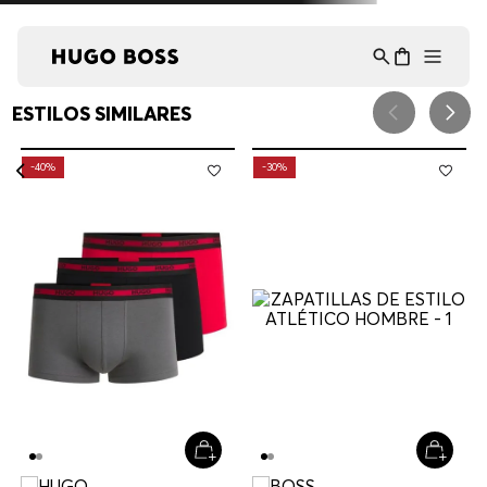
Asistente Virtual
−
⋮
en línea
ESTILOS SIMILARES
-
40%
-
30%