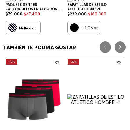
PAQUETE DE TRES
ZAPATILLAS DE ESTILO
CALZONCILLOS EN ALGODÓN
ATLÉTICO HOMBRE
ELÁSTICO CON LOGOS EN LA
$
79
.
000
$
47
.
400
$
229
.
000
$
160
.
300
CINTURA CALZONCILLOS
HOMBRE
+
1
Color
Multicolor
TAMBIÉN TE PODRÍA GUSTAR
-
40%
-
30%