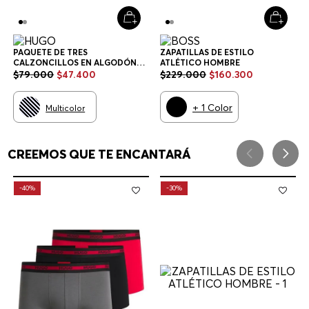
PAQUETE DE TRES
ZAPATILLAS DE ESTILO
CALZONCILLOS EN ALGODÓN
ATLÉTICO HOMBRE
ELÁSTICO CON LOGOS EN LA
$
79
.
000
$
47
.
400
$
229
.
000
$
160
.
300
CINTURA CALZONCILLOS
HOMBRE
+
1
Color
Multicolor
CREEMOS QUE TE ENCANTARÁ
-
40%
-
30%