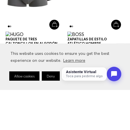
PAQUETE DE TRES
ZAPATILLAS DE ESTILO
CALZONCILLOS EN ALGODÓN
ATLÉTICO HOMBRE
ELÁSTICO CON LOGOS EN LA
$
79
.
000
$
47
.
400
$
229
.
000
$
160
.
300
CINTURA CALZONCILLOS
This website uses cookies to ensure you get the best
This website uses cookies to ensure you get the best
HOMBRE
experience on our website.
experience on our website.
Learn more
Learn more
+
1
Color
Multicolor
Asistente Virtual
Allow cookies
Allow cookies
Deny
Deny
Cookie Preferences
Cookie Preferences
Toca para pedirme algo