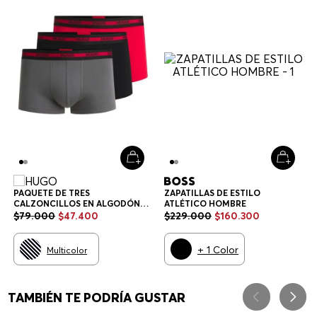
PAQUETE DE TRES
ZAPATILLAS DE ESTILO
CALZONCILLOS EN ALGODÓN
ATLÉTICO HOMBRE
ELÁSTICO CON LOGOS EN LA
$
79
.
000
$
47
.
400
$
229
.
000
$
160
.
300
CINTURA CALZONCILLOS
HOMBRE
+
1
Color
Multicolor
TAMBIÉN TE PODRÍA GUSTAR