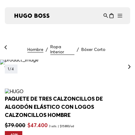
Asistente Virtual
−
⋮
en línea
Ropa
Hombre
Bóxer Corto
Interior
1
/
4
PAQUETE DE TRES CALZONCILLOS DE
ALGODÓN ELÁSTICO CON LOGOS
CALZONCILLOS HOMBRE
$
79
.
000
$
47
.
400
3 uds. | $15.800/ud
-
40%