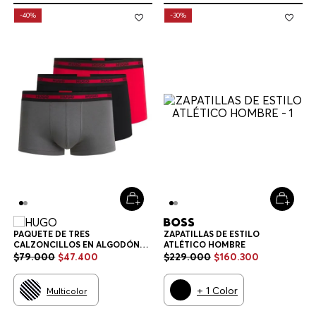
-
40%
-
30%
PAQUETE DE TRES
ZAPATILLAS DE ESTILO
CALZONCILLOS EN ALGODÓN
ATLÉTICO HOMBRE
ELÁSTICO CON LOGOS EN LA
$
79
.
000
$
47
.
400
$
229
.
000
$
160
.
300
CINTURA CALZONCILLOS
HOMBRE
+
1
Color
Multicolor