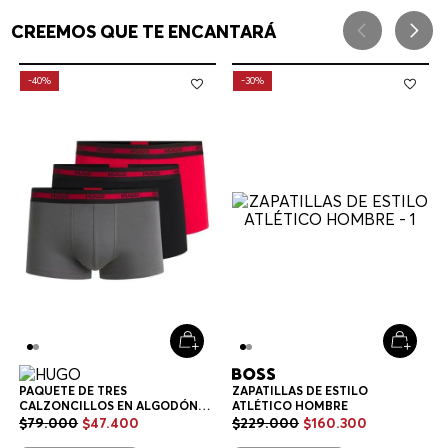
CREEMOS QUE TE ENCANTARÁ
-
40%
-
30%
PAQUETE DE TRES
ZAPATILLAS DE ESTILO
CALZONCILLOS EN ALGODÓN
ATLÉTICO HOMBRE
ELÁSTICO CON LOGOS EN LA
$
79
.
000
$
47
.
400
$
229
.
000
$
160
.
300
CINTURA CALZONCILLOS