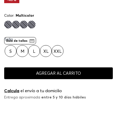
Color:
Multicolor
Talla
Guía de tallas
S
M
L
XL
XXL
AGREGAR AL CARRITO
Calcula
el envío a tu domicilio
Entrega aproximada
entre 5 y 10 días hábiles