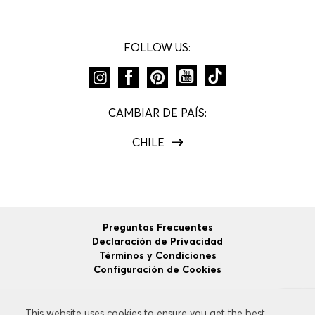
FOLLOW US:
CAMBIAR DE PAÍS:
CHILE
Preguntas Frecuentes
Declaración de Privacidad
Términos y Condiciones
Configuración de Cookies
This website uses cookies to ensure you get the best
This website uses cookies to ensure you get the best