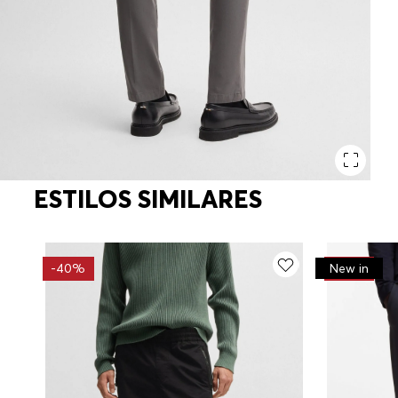
ESTILOS SIMILARES
-
40%
-
30%
New in