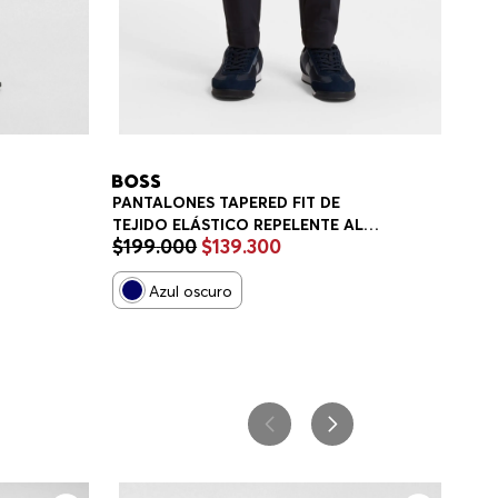
PANTALONES TAPERED FIT DE
TEJIDO ELÁSTICO REPELENTE AL
$
199
.
000
$
139
.
300
IT
AGUA PANTALONES CASUALES
TAPERED FIT HOMBRE
Azul oscuro