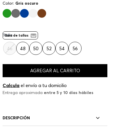
Color:
Gris oscuro
Talla
Guía de tallas
46
48
50
52
54
56
AGREGAR AL CARRITO
Calcula
el envío a tu domicilio
Entrega aproximada
entre 5 y 10 días hábiles
DESCRIPCIÓN