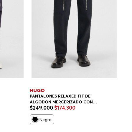
PANTALONES RELAXED FIT DE
ALGODÓN MERCERIZADO CON
$
249
.
000
$
174
.
300
XED
MOTIVO DE ESPIGA PANTALONES
CASUALES RELAXED FIT HOMBRE
Negro