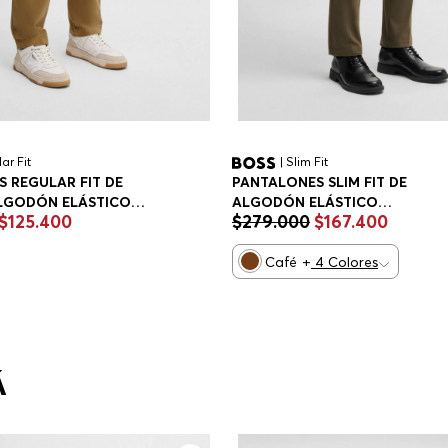
ar Fit
| Slim Fit
 REGULAR FIT DE
PANTALONES SLIM FIT DE
ALGODÓN ELÁSTICO
ALGODÓN ELÁSTICO
$
125
.
400
$
279
.
000
$
167
.
400
S CASUALES REGULAR
PANTALONES CASUALES SLIM F
HOMBRE
Café
+
4
Colores
Á