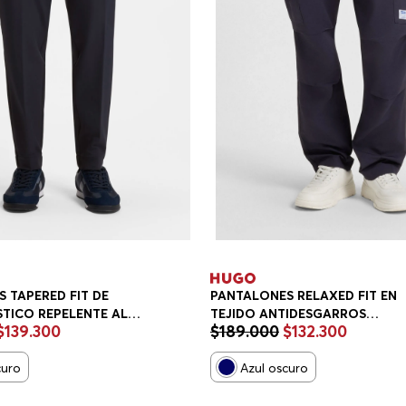
 TAPERED FIT DE
PANTALONES RELAXED FIT EN
STICO REPELENTE AL
TEJIDO ANTIDESGARROS
$
139
.
300
$
189
.
000
$
132
.
300
ALONES CASUALES
PANTALONES CASUALES RELA
T HOMBRE
FIT HOMBRE
curo
Azul oscuro