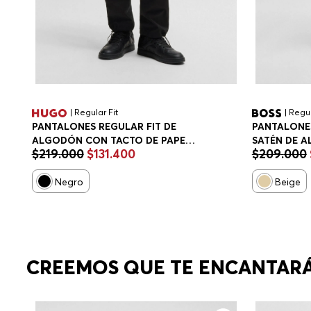
| Regular Fit
| Regul
PANTALONES REGULAR FIT DE
PANTALONES
ALGODÓN CON TACTO DE PAPEL
SATÉN DE 
$
219
.
000
$
131
.
400
$
209
.
000
PANTALONES CASUALES REGULAR
PANTALONE
FIT HOMBRE
FIT HOMBRE
Negro
Beige
CREEMOS QUE TE ENCANTAR