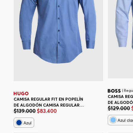
| Regul
CAMISA REG
CAMISA REGULAR FIT EN POPELÍN
DE ALGODÓ
DE ALGODÓN CAMISA REGULAR
$
129
.
000
REGULAR F
$
139
.
000
$
83
.
400
FIT HOMBRE
Azul cla
Azul