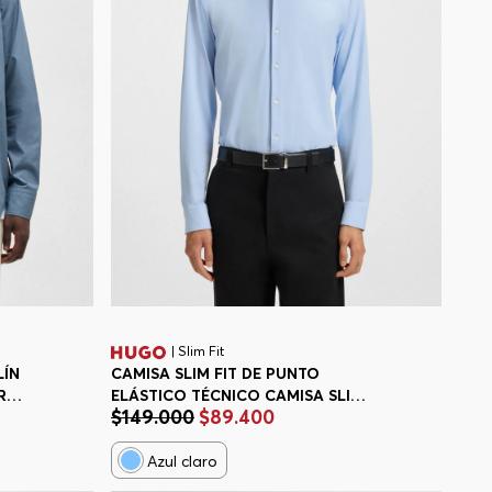
| Slim Fit
LÍN
CAMISA SLIM FIT DE PUNTO
R
ELÁSTICO TÉCNICO CAMISA SLIM
$
149
.
000
$
89
.
400
FIT HOMBRE
Azul claro