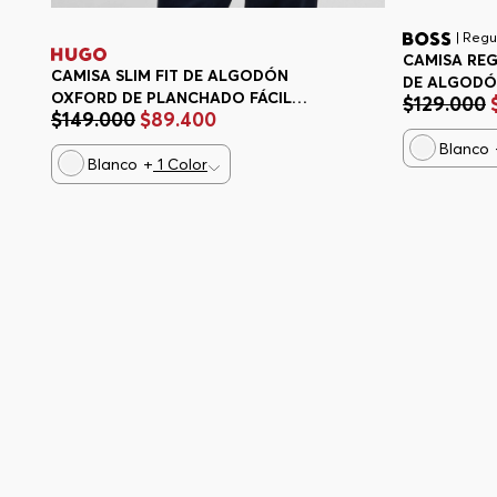
| Regul
CAMISA REG
CAMISA SLIM FIT DE ALGODÓN
DE ALGODÓ
OXFORD DE PLANCHADO FÁCIL
$
129
.
000
REGULAR F
$
149
.
000
$
89
.
400
CAMISA SLIM FIT HOMBRE
Blanco
Blanco
+
1
Color