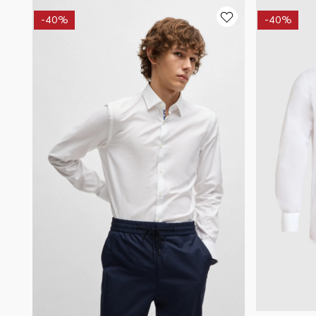
-
40%
-
40%