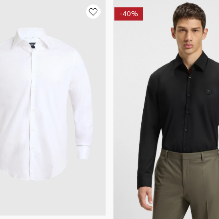
-
40%