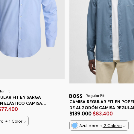
ar Fit
| Regular Fit
ULAR FIT EN SARGA
CAMISA REGULAR FIT EN POPE
N ELÁSTICO CAMISA
DE ALGODÓN CAMISA REGULA
$
77
.
400
IT HOMBRE
$
139
.
000
$
83
.
400
FIT HOMBRE
ro
+
1
Color
Azul claro
+
2
Colores