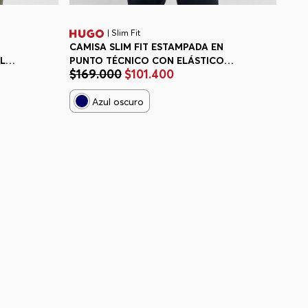
| Slim Fit
CAMISA SLIM FIT ESTAMPADA EN
LIM
PUNTO TÉCNICO CON ELÁSTICO
$
169
.
000
$
101
.
400
CAMISA SLIM FIT HOMBRE
Azul oscuro