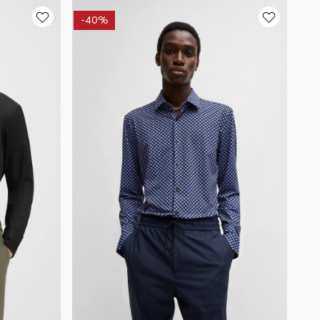
-
40%