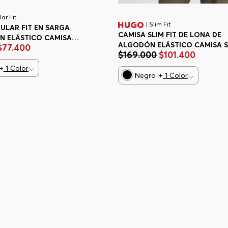
ar Fit
| Slim Fit
ULAR FIT EN SARGA
CAMISA SLIM FIT DE LONA DE
N ELÁSTICO CAMISA
ALGODÓN ELÁSTICO CAMISA S
$
77
.
400
IT HOMBRE
$
169
.
000
$
101
.
400
FIT HOMBRE
+
1
Color
Negro
+
1
Color