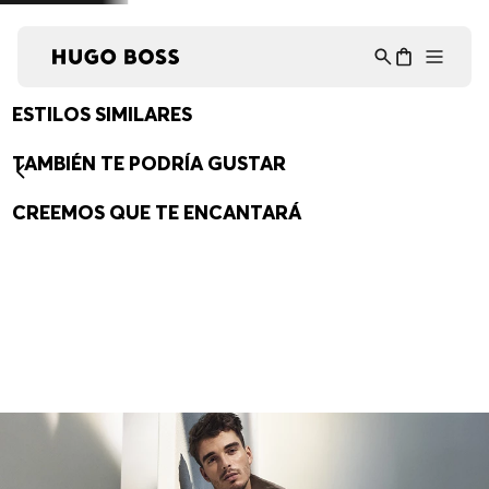
Asistente Virtual
−
⋮
en línea
ESTILOS SIMILARES
-
40%
-
30%
PAQUETE DE TRES
ZAPATILLAS DE ESTILO