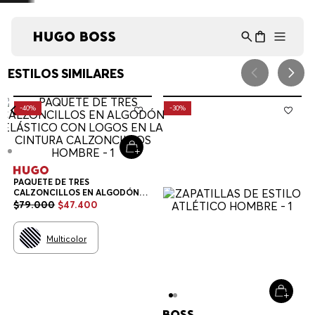
Asistente Virtual
−
⋮
en línea
¡Lo sentimos! No encontramos esa página.
Verifique la dirección URL o explore
nuestra selección de productos a
continuación.
RECOMENDADO PARA TI
HUGO
BOSS