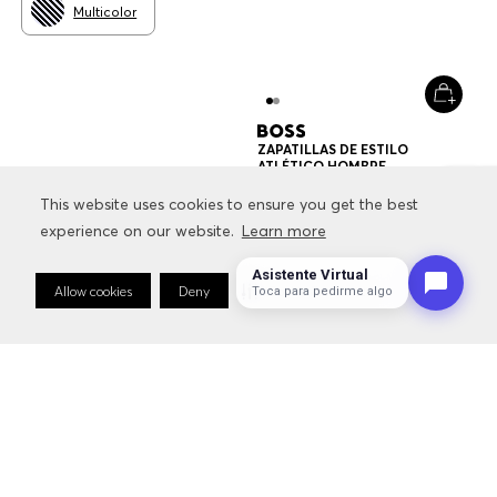
This website uses cookies to ensure you get the best
This website uses cookies to ensure you get the best
experience on our website.
experience on our website.
Learn more
Learn more
Asistente Virtual
Allow cookies
Allow cookies
Deny
Deny
Cookie Preferences
Cookie Preferences
Toca para pedirme algo