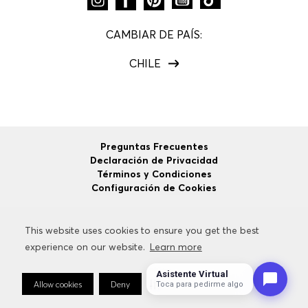
CAMBIAR DE PAÍS:
CHILE
Preguntas Frecuentes
Declaración de Privacidad
Términos y Condiciones
Configuración de Cookies
This website uses cookies to ensure you get the best
This website uses cookies to ensure you get the best
©
2026
HUGO BOSS
Todos los Derechos Reservados.
experience on our website.
experience on our website.
Learn more
Learn more
Asistente Virtual
Allow cookies
Allow cookies
Deny
Deny
Cookie Preferences
Cookie Preferences
Toca para pedirme algo