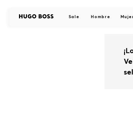
Sale
Hombre
Muje
¡L
Ve
se