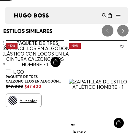
Asistente Virtual
−
⋮
en línea
¡Lo sentimos! No encontramos esa página.
Verifique la dirección URL o explore
nuestra selección de productos a
continuación.
RECOMENDADO PARA TI
HUGO
BOSS