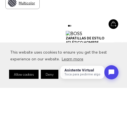
NOVEDADES
SALE
CONTACTO
This website uses cookies to ensure you get the best
This website uses cookies to ensure you get the best
experience on our website.
experience on our website.
Learn more
Learn more
SERVICIOS
Asistente Virtual
Allow cookies
Allow cookies
Deny
Deny
Cookie Preferences
Cookie Preferences
Toca para pedirme algo
INFORMACIÓN RELACIONADA CON LA MARCA
FOLLOW US: