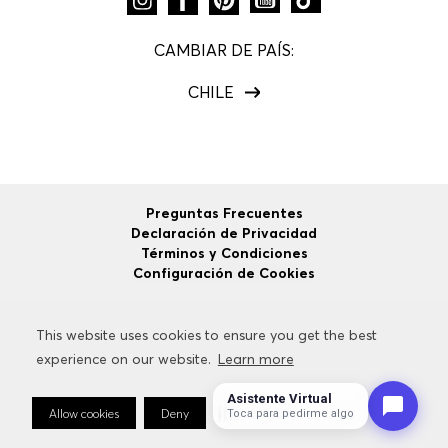
CAMBIAR DE PAÍS:
CHILE
Preguntas Frecuentes
Declaración de Privacidad
Términos y Condiciones
Configuración de Cookies
This website uses cookies to ensure you get the best
This website uses cookies to ensure you get the best
©
2026
HUGO BOSS
Todos los Derechos Reservados.
experience on our website.
experience on our website.
Learn more
Learn more
Asistente Virtual
Allow cookies
Allow cookies
Deny
Deny
Cookie Preferences
Cookie Preferences
Toca para pedirme algo