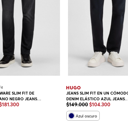
Fit
WARE SLIM FIT DE
JEANS SLIM FIT EN UN CÓMOD
IANO NEGRO JEANS
DENIM ELÁSTICO AZUL JEANS
$
181
.
300
$
149
.
000
$
104
.
300
OMBRE
SLIM FIT HOMBRE
Azul oscuro