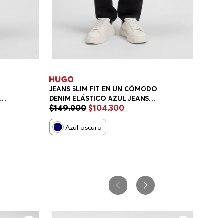
JEANS SLIM FIT EN UN CÓMODO
DENIM ELÁSTICO AZUL JEANS
$
149
.
000
$
104
.
300
SLIM FIT HOMBRE
Azul oscuro