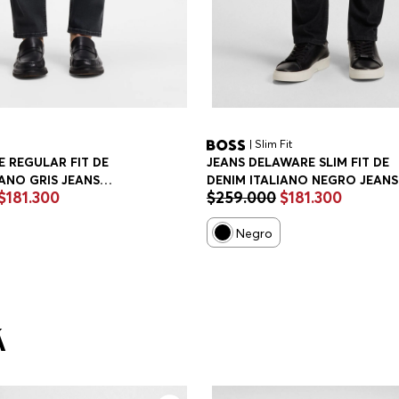
| Slim Fit
E REGULAR FIT DE
JEANS DELAWARE SLIM FIT DE
IANO GRIS JEANS
DENIM ITALIANO NEGRO JEANS
$
181
.
300
$
259
.
000
$
181
.
300
IT HOMBRE
SLIM FIT HOMBRE
Negro
Á