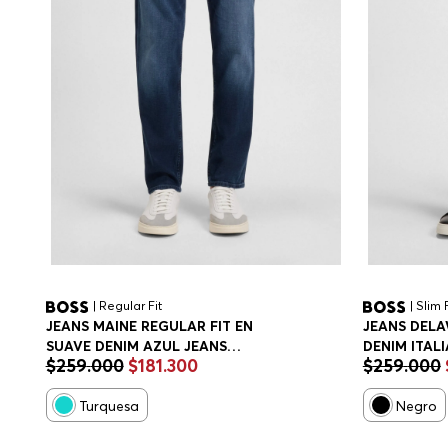
| Regular Fit
| Slim 
JEANS MAINE REGULAR FIT EN
JEANS DELA
SUAVE DENIM AZUL JEANS
DENIM ITAL
$
259
.
000
$
181
.
300
$
259
.
000
REGULAR FIT HOMBRE
SLIM FIT H
Turquesa
Negro