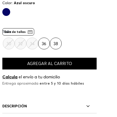
Color:
Azul oscuro
Talla
Guía de tallas
30
32
34
36
38
AGREGAR AL CARRITO
Calcula
el envío a tu domicilio
Entrega aproximada
entre 5 y 10 días hábiles
DESCRIPCIÓN