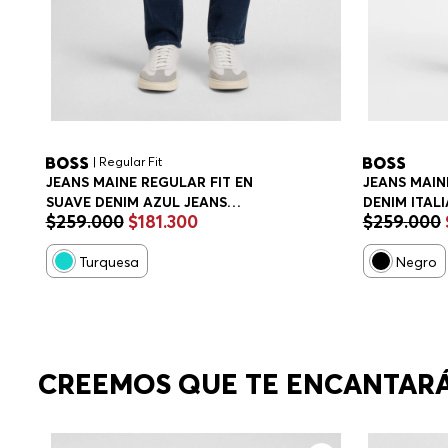
| Regular Fit
JEANS MAINE REGULAR FIT EN
JEANS MAIN
SUAVE DENIM AZUL JEANS
DENIM ITAL
$
259
.
000
$
181
.
300
$
259
.
000
REGULAR FIT HOMBRE
REGULAR F
Turquesa
Negro
CREEMOS QUE TE ENCANTAR