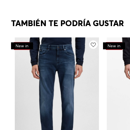
TAMBIÉN TE PODRÍA GUSTAR
-
30%
-
30%
New in
New in