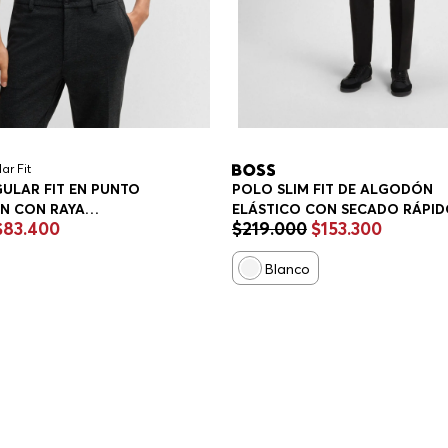
ar Fit
ULAR FIT EN PUNTO
POLO SLIM FIT DE ALGODÓN
N CON RAYA
ELÁSTICO CON SECADO RÁPI
$
83
.
400
$
219
.
000
$
153
.
300
STICA HOMBRE
POLO SLIM FIT HOMBRE
Blanco