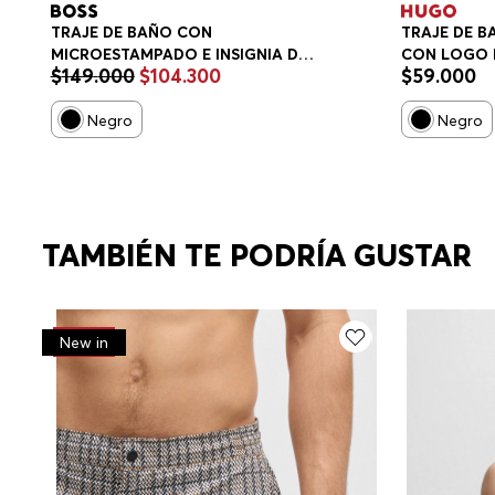
TRAJE DE BAÑO CON
TRAJE DE B
MICROESTAMPADO E INSIGNIA DE
CON LOGO
$
149
.
000
$
104
.
300
$
59
.
000
LOGO TRAJE DE BAÑO HOMBRE
Negro
Negro
TAMBIÉN TE PODRÍA GUSTAR
-
30%
New in