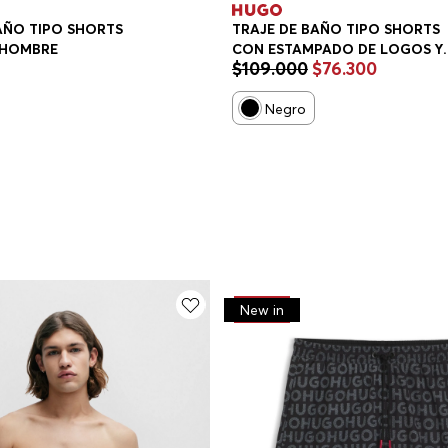
AÑO TIPO SHORTS
TRAJE DE BAÑO TIPO SHORTS
 HOMBRE
CON ESTAMPADO DE LOGOS Y
$
109
.
000
$
76
.
300
CORDÓN EN LA CINTURA TRAJ
DE BAÑO HOMBRE
Negro
-
30%
New in