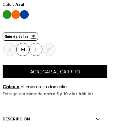
Color:
Azul
Talla
Guía de tallas
S
M
L
XL
AGREGAR AL CARRITO
Calcula
el envío a tu domicilio
Entrega aproximada
entre 5 y 10 días hábiles
DESCRIPCIÓN