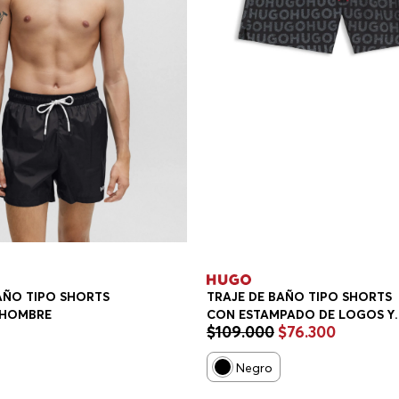
AÑO TIPO SHORTS
TRAJE DE BAÑO TIPO SHORTS
 HOMBRE
CON ESTAMPADO DE LOGOS Y
$
109
.
000
$
76
.
300
CORDÓN EN LA CINTURA TRAJ
DE BAÑO HOMBRE
Negro