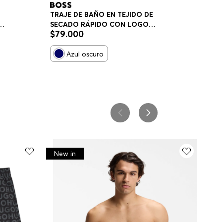
TRAJE DE BAÑO EN TEJIDO DE
SECADO RÁPIDO CON LOGO
$
79
.
000
E
ESTAMPADO TRAJE DE BAÑO
HOMBRE
Azul oscuro
New in