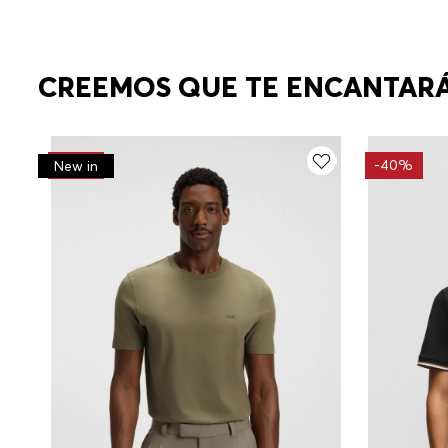
CREEMOS QUE TE ENCANTAR
-
30%
-
40%
New in