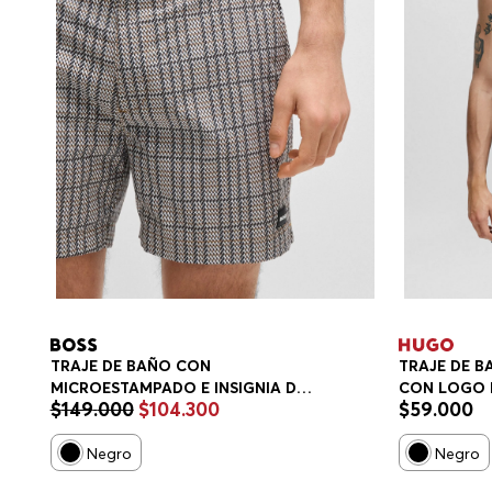
TRAJE DE BAÑO CON
TRAJE DE B
MICROESTAMPADO E INSIGNIA DE
CON LOGO
$
149
.
000
$
104
.
300
$
59
.
000
LOGO TRAJE DE BAÑO HOMBRE
Negro
Negro