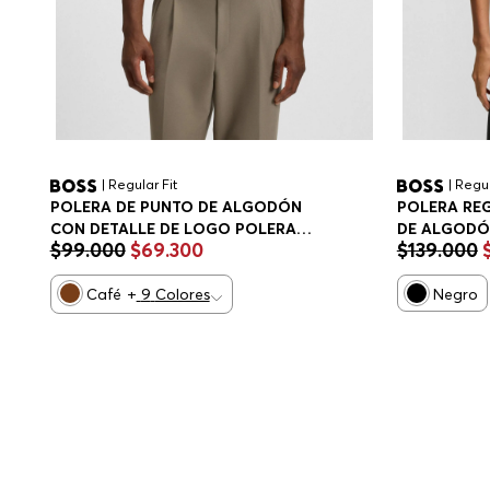
| Regular Fit
| Regul
POLERA DE PUNTO DE ALGODÓN
POLERA REG
CON DETALLE DE LOGO POLERA
DE ALGODÓ
$
99
.
000
$
69
.
300
$
139
.
000
REGULAR FIT HOMBRE
CARACTERÍ
Café
+
9
Colores
Negro