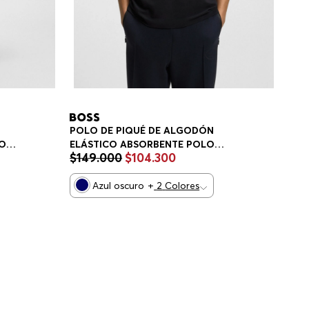
POLO DE PIQUÉ DE ALGODÓN
DO
ELÁSTICO ABSORBENTE POLO
$
149
.
000
$
104
.
300
REGULAR FIT HOMBRE
Azul oscuro
+
2
Colores