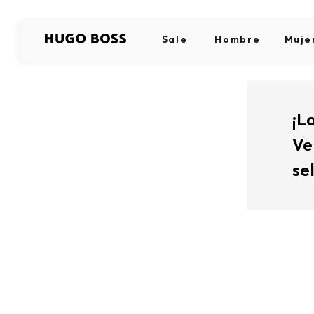
Sale
Hombre
Muje
¡L
Ve
se