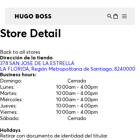
Asistente Virtual
−
⋮
en línea
Store Detail
Back to all stores
Dirección de la tienda
378
SAN JOSE DE LA ESTRELLA
LA FLORIDA
, Región Metropolitana de Santiago
, 8240000
Business hours:
Domingo
:
Cerrado
Lunes
:
10:00am - 4:00pm
Martes
:
10:00am - 4:00pm
Miércoles
:
10:00am - 4:00pm
Jueves
:
10:00am - 4:00pm
Viernes
:
10:00am - 4:00pm
Sábado
:
Cerrado
Holidays
Retirar con documento de identidad del titular.