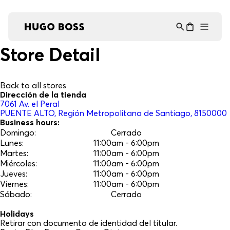
Asistente Virtual
−
⋮
en línea
Store Detail
Back to all stores
Dirección de la tienda
7061
Av. el Peral
PUENTE ALTO
, Región Metropolitana de Santiago
, 8150000
Business hours:
Domingo
:
Cerrado
Lunes
:
11:00am - 6:00pm
Martes
:
11:00am - 6:00pm
Miércoles
:
11:00am - 6:00pm
Jueves
:
11:00am - 6:00pm
Viernes
:
11:00am - 6:00pm
Sábado
:
Cerrado
Holidays
Retirar con documento de identidad del titular.