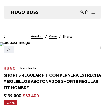
Asistente Virtual
−
⋮
en línea
Hombre
Ropa
Shorts
1
/
4
Regular Fit
SHORTS REGULAR FIT CON PERNERA ESTRECHA
Y BOLSILLOS ABOTONADOS SHORTS REGULAR
FIT HOMBRE
$
139
.
000
$
83
.
400
-
40%