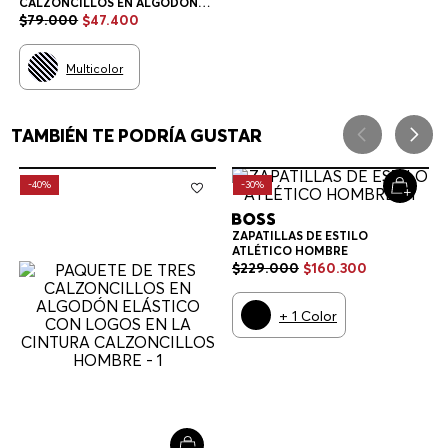
CALZONCILLOS EN ALGODÓN
ELÁSTICO CON LOGOS EN LA
$
79
.
000
$
47
.
400
CINTURA CALZONCILLOS
HOMBRE
Multicolor
TAMBIÉN TE PODRÍA GUSTAR
-
40%
-
30%
ZAPATILLAS DE ESTILO
ATLÉTICO HOMBRE
$
229
.
000
$
160
.
300
+
1
Color