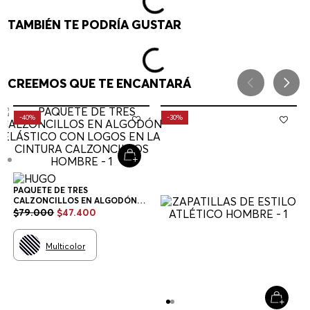
TAMBIÉN TE PODRÍA GUSTAR
CREEMOS QUE TE ENCANTARÁ
-
40%
-
30%
PAQUETE DE TRES
CALZONCILLOS EN ALGODÓN
ELÁSTICO CON LOGOS EN LA
$
79
.
000
$
47
.
400
CINTURA CALZONCILLOS
HOMBRE
Multicolor