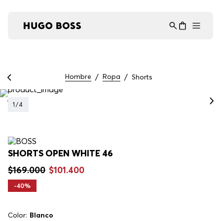
Asistente Virtual
−
⋮
en línea
Hombre
Ropa
Shorts
1
/
4
SHORTS OPEN WHITE 46
$
169
.
000
$
101
.
400
-
40%
Color:
Blanco