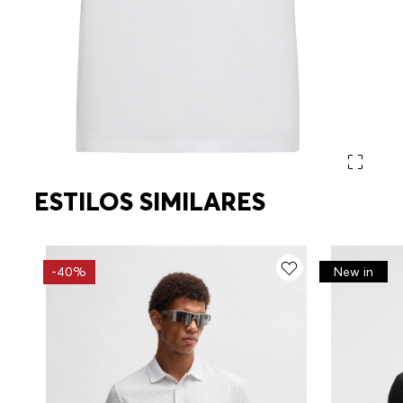
ESTILOS SIMILARES
-
40%
New in