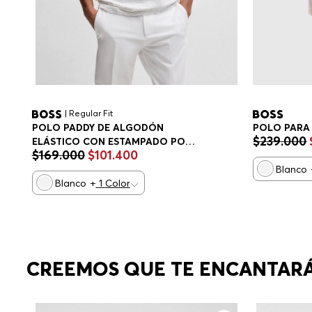
| Regular Fit
POLO PARA
POLO PADDY DE ALGODÓN
$
239
.
000
ELÁSTICO CON ESTAMPADO POLO
$
169
.
000
$
101
.
400
REGULAR FIT HOMBRE
Blanco
Blanco
+
1
Color
CREEMOS QUE TE ENCANTAR