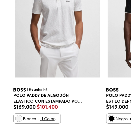
| Regular Fit
POLO PADDY DE ALGODÓN
POLO PADDY
ELÁSTICO CON ESTAMPADO POLO
ESTILO DEP
$
169
.
000
$
101
.
400
$
149
.
000
REGULAR FIT HOMBRE
ELÁSTICO D
POLO REGU
Blanco
+
1
Color
Negro