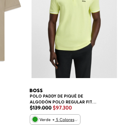
POLO PADDY DE PIQUÉ DE
ALGODÓN POLO REGULAR FIT
$
139
.
000
$
97
.
300
HOMBRE
Verde
+
5
Colores