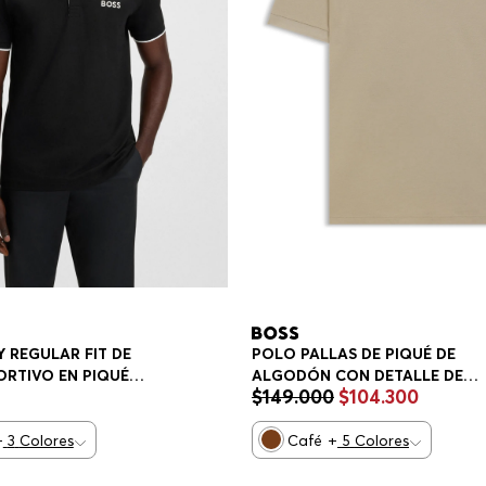
 REGULAR FIT DE
POLO PALLAS DE PIQUÉ DE
ORTIVO EN PIQUÉ
ALGODÓN CON DETALLE DE
$
149
.
000
$
104
.
300
E SECADO RÁPIDO
LOGOTIPO POLO REGULAR FIT
LAR FIT HOMBRE
HOMBRE
+
3
Colores
Café
+
5
Colores