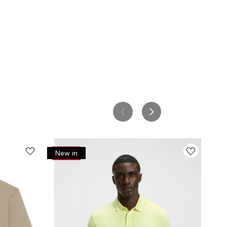
-
30%
New in