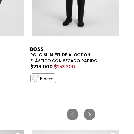
POLO SLIM FIT DE ALGODÓN
ELÁSTICO CON SECADO RÁPIDO
$
219
.
000
$
153
.
300
POLO SLIM FIT HOMBRE
Blanco