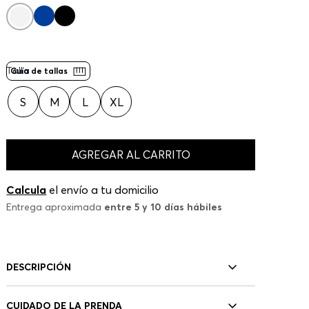
Talla
Guía de tallas
S
M
L
XL
AGREGAR AL CARRITO
Calcula
el envío a tu domicilio
Entrega aproximada
entre 5 y 10 días hábiles
DESCRIPCIÓN
CUIDADO DE LA PRENDA