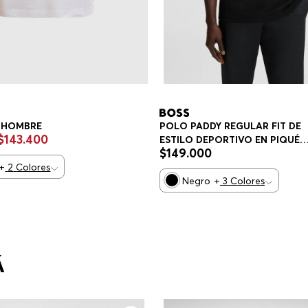
 HOMBRE
POLO PADDY REGULAR FIT DE
$
143
.
400
ESTILO DEPORTIVO EN PIQUÉ
$
149
.
000
ELÁSTICO DE SECADO RÁPIDO
+
2
Colores
POLO REGULAR FIT HOMBRE
Negro
+
3
Colores
Á