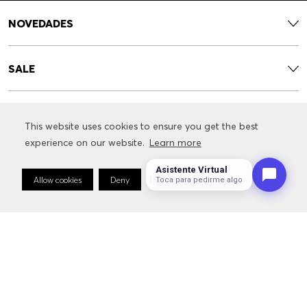
NOVEDADES
SALE
CONTACTO
This website uses cookies to ensure you get the best
This website uses cookies to ensure you get the best
experience on our website.
experience on our website.
Learn more
Learn more
SERVICIOS
Asistente Virtual
Allow cookies
Allow cookies
Deny
Deny
Cookie Preferences
Cookie Preferences
Toca para pedirme algo
INFORMACIÓN RELACIONADA CON LA MARCA
FOLLOW US: