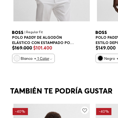
| Regular Fit
POLO PADDY DE ALGODÓN
POLO PADDY
ELÁSTICO CON ESTAMPADO POLO
ESTILO DEP
$
169
.
000
$
101
.
400
$
149
.
000
REGULAR FIT HOMBRE
ELÁSTICO D
POLO REGU
Blanco
+
1
Color
Negro
TAMBIÉN TE PODRÍA GUSTAR
-
40%
-
40%