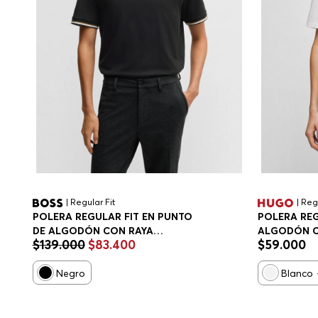
| Regular Fit
| Reg
POLERA REGULAR FIT EN PUNTO
POLERA REG
DE ALGODÓN CON RAYA
ALGODÓN 
$
139
.
000
$
83
.
400
$
59
.
000
CARACTERÍSTICA HOMBRE
Negro
Blanco