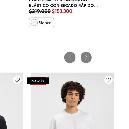
ELÁSTICO CON SECADO RÁPIDO
$
219
.
000
$
153
.
300
POLO SLIM FIT HOMBRE
Blanco
-
30%
New in