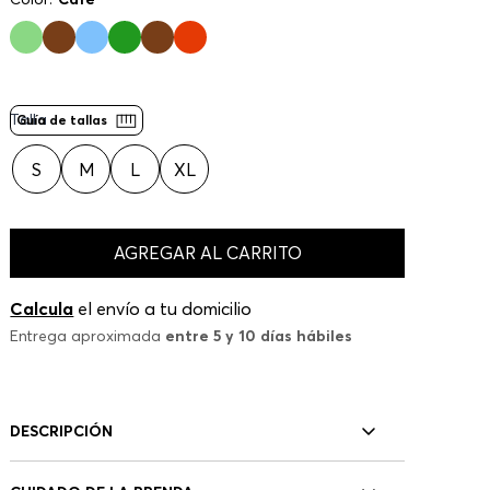
Talla
Guía de tallas
S
M
L
XL
AGREGAR AL CARRITO
Calcula
el envío a tu domicilio
Entrega aproximada
entre 5 y 10 días hábiles
DESCRIPCIÓN