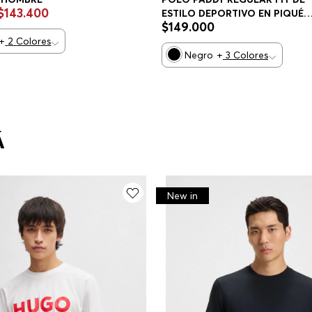
$
143
.
400
ESTILO DEPORTIVO EN PIQUÉ
$
149
.
000
ELÁSTICO DE SECADO RÁPIDO
+
2
Colores
POLO REGULAR FIT HOMBRE
Negro
+
3
Colores
Á
New in