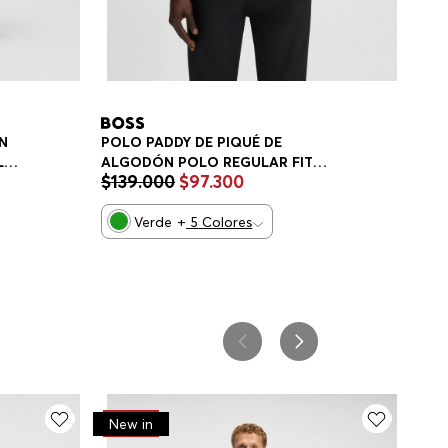
N
POLO PADDY DE PIQUÉ DE
LO
ALGODÓN POLO REGULAR FIT
$
139
.
000
$
97
.
300
HOMBRE
Verde
+
5
Colores
-
30%
New in