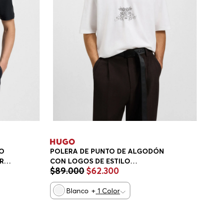
TO
POLERA DE PUNTO DE ALGODÓN
R
CON LOGOS DE ESTILO
$
89
.
000
$
62
.
300
UNIVERSITARIO PLAYERA
OVERSIZE FIT HOMBRE
Blanco
+
1
Color