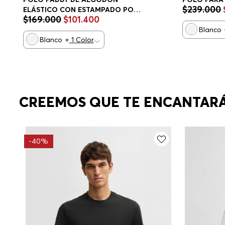
$
239
.
000
ELÁSTICO CON ESTAMPADO POLO
$
169
.
000
$
101
.
400
REGULAR FIT HOMBRE
Blanco
Blanco
+
1
Color
CREEMOS QUE TE ENCANTAR
-
40%