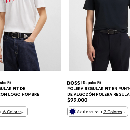
ular Fit
| Regular Fit
ULAR FIT DE
POLERA REGULAR FIT EN PUN
CON LOGO HOMBRE
DE ALGODÓN POLERA REGULA
$
99
.
000
FIT HOMBRE
+
6
Colores
Azul oscuro
+
2
Colores