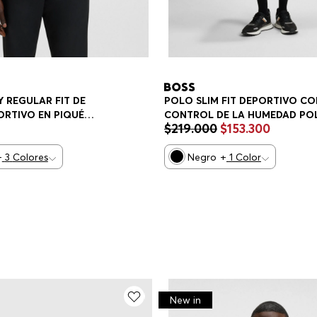
 REGULAR FIT DE
POLO SLIM FIT DEPORTIVO CO
ORTIVO EN PIQUÉ
CONTROL DE LA HUMEDAD PO
$
219
.
000
$
153
.
300
E SECADO RÁPIDO
SLIM FIT HOMBRE
LAR FIT HOMBRE
+
3
Colores
Negro
+
1
Color
New in