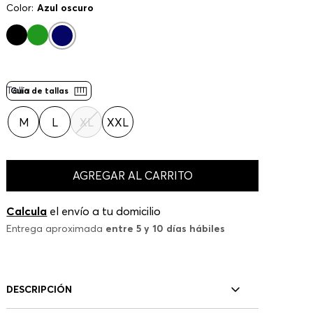
Color:
Azul oscuro
Talla
Guía de tallas
M
L
XL
XXL
AGREGAR AL CARRITO
Calcula
el envío a tu domicilio
Entrega aproximada
entre 5 y 10 días hábiles
DESCRIPCIÓN