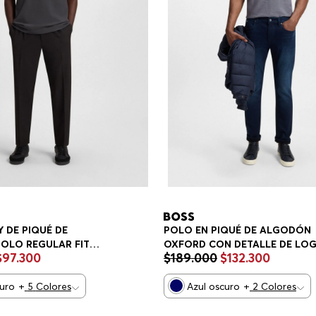
 DE PIQUÉ DE
POLO EN PIQUÉ DE ALGODÓN
OLO REGULAR FIT
OXFORD CON DETALLE DE LO
$
97
.
300
$
189
.
000
$
132
.
300
POLO REGULAR FIT HOMBRE
curo
+
5
Colores
Azul oscuro
+
2
Colores