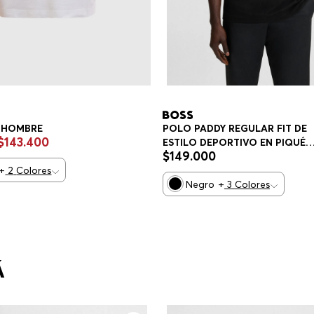
 HOMBRE
POLO PADDY REGULAR FIT DE
$
143
.
400
ESTILO DEPORTIVO EN PIQUÉ
$
149
.
000
ELÁSTICO DE SECADO RÁPIDO
+
2
Colores
POLO REGULAR FIT HOMBRE
Negro
+
3
Colores
Á