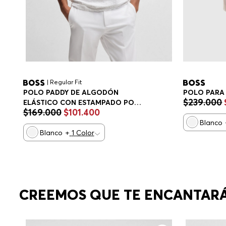
| Regular Fit
POLO PARA
POLO PADDY DE ALGODÓN
$
239
.
000
ELÁSTICO CON ESTAMPADO POLO
$
169
.
000
$
101
.
400
REGULAR FIT HOMBRE
Blanco
Blanco
+
1
Color
CREEMOS QUE TE ENCANTAR