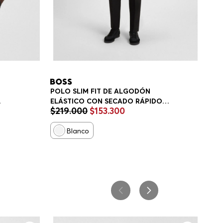
POLO SLIM FIT DE ALGODÓN
ELÁSTICO CON SECADO RÁPIDO
$
219
.
000
$
153
.
300
POLO SLIM FIT HOMBRE
Blanco