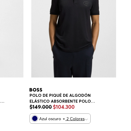
POLO DE PIQUÉ DE ALGODÓN
GO
ELÁSTICO ABSORBENTE POLO
$
149
.
000
$
104
.
300
REGULAR FIT HOMBRE
Azul oscuro
+
2
Colores