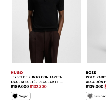
JERSEY DE PUNTO CON TAPETA
POLO PADDY
OCULTA SUETÉR REGULAR FIT
ALGODÓN P
$
189
.
000
$
132
.
300
$
139
.
000
HOMBRE
HOMBRE
Negro
Gris os