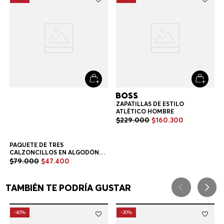
ESTILOS SIMILARES
-
40%
-
30%
ZAPATILLAS DE ESTILO
ATLÉTICO HOMBRE
$
229
.
000
$
160
.
300
+
1
Color
PAQUETE DE TRES
CALZONCILLOS EN ALGODÓN
ELÁSTICO CON LOGOS EN LA