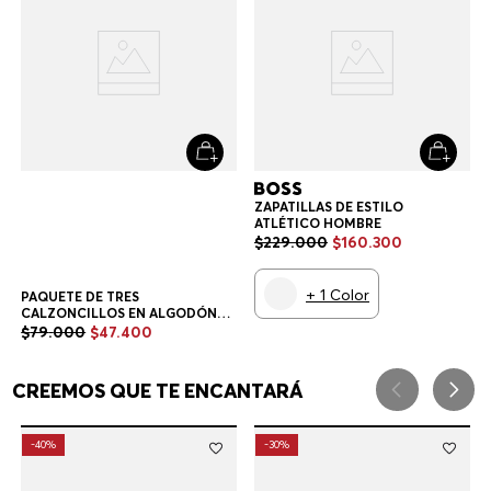
$
79
.
000
$
47
.
400
CINTURA CALZONCILLOS
HOMBRE
Multicolor
TAMBIÉN TE PODRÍA GUSTAR
-
40%
-
30%
ZAPATILLAS DE ESTILO
ATLÉTICO HOMBRE
$
229
.
000
$
160
.
300
+
1
Color