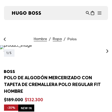
Asistente Virtual
−
⋮
en línea
Hombre
Ropa
Polos
1
/
5
POLO DE ALGODÓN MERCERIZADO CON
TAPETA DE CREMALLERA POLO REGULAR FIT
HOMBRE
$
189
.
000
$
132
.
300
-
30%
NEW IN