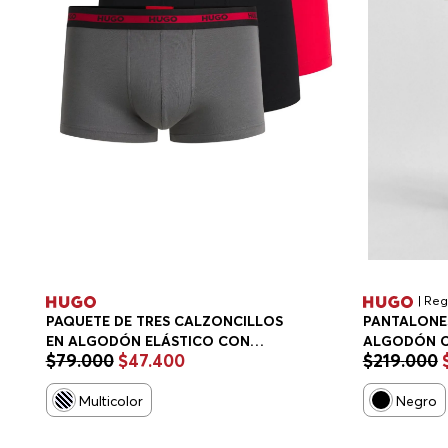
| Reg
PAQUETE DE TRES CALZONCILLOS
PANTALONES
EN ALGODÓN ELÁSTICO CON
ALGODÓN C
$
79
.
000
$
47
.
400
$
219
.
000
LOGOS EN LA CINTURA
PANTALONE
CALZONCILLOS HOMBRE
FIT HOMBRE
Multicolor
Negro