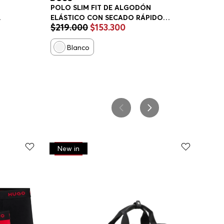
POLO SLIM FIT DE ALGODÓN
ELÁSTICO CON SECADO RÁPIDO
$
219
.
000
$
153
.
300
POLO SLIM FIT HOMBRE
Blanco
-
30%
New in