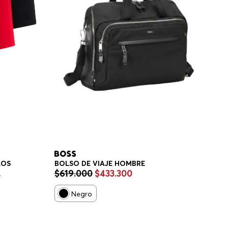
LOS
BOLSO DE VIAJE HOMBRE
$
619
.
000
$
433
.
300
RE
Negro