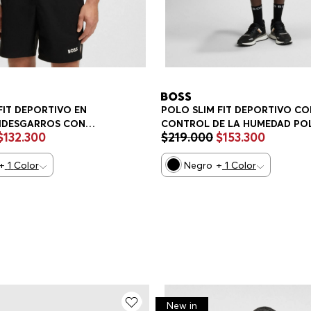
FIT DEPORTIVO EN
POLO SLIM FIT DEPORTIVO CO
TIDESGARROS CON
CONTROL DE LA HUMEDAD PO
$
132
.
300
$
219
.
000
$
153
.
300
E COLOR POLO SLIM
SLIM FIT HOMBRE
+
1
Color
Negro
+
1
Color
New in