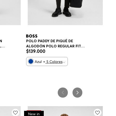
N
POLO PADDY DE PIQUÉ DE
LO
ALGODÓN POLO REGULAR FIT
$
139
.
000
HOMBRE
Azul
+
5
Colores
-
30%
New in