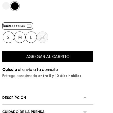
Talla
Guía de tallas
S
M
L
XL
AGREGAR AL CARRITO
Calcula
el envío a tu domicilio
Entrega aproximada
entre 5 y 10 días hábiles
DESCRIPCIÓN
CUIDADO DE LA PRENDA