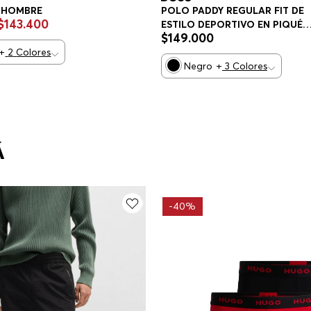
 HOMBRE
POLO PADDY REGULAR FIT DE
$
143
.
400
ESTILO DEPORTIVO EN PIQUÉ
$
149
.
000
ELÁSTICO DE SECADO RÁPIDO
+
2
Colores
POLO REGULAR FIT HOMBRE
Negro
+
3
Colores
Á
-
40%