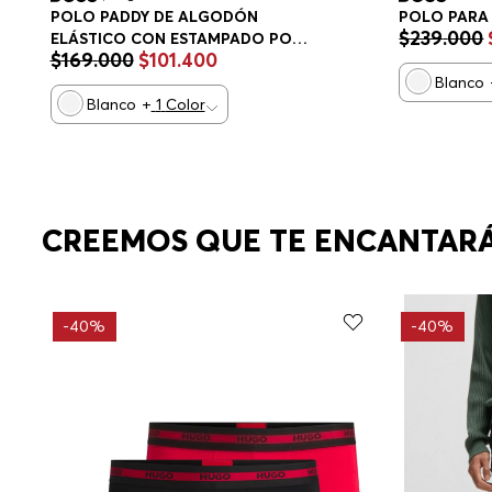
POLO PARA
POLO PADDY DE ALGODÓN
$
239
.
000
ELÁSTICO CON ESTAMPADO POLO
$
169
.
000
$
101
.
400
REGULAR FIT HOMBRE
Blanco
Blanco
+
1
Color
CREEMOS QUE TE ENCANTAR
-
40%
-
40%