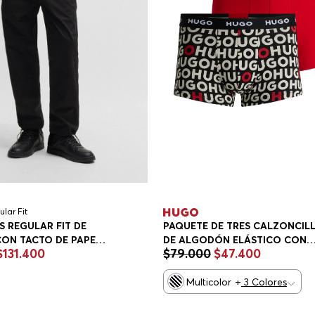
ular Fit
 REGULAR FIT DE
PAQUETE DE TRES CALZONCIL
ON TACTO DE PAPEL
DE ALGODÓN ELÁSTICO CON
$
131
.
400
$
79
.
000
$
47
.
400
S CASUALES REGULAR
LOGOS CALZONCILLOS HOMB
Multicolor
+
3
Colores