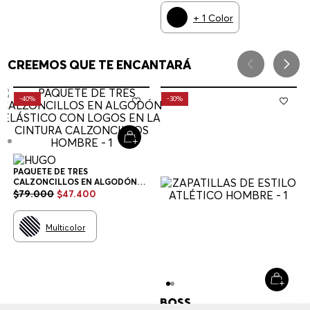
+
1
Color
CREEMOS QUE TE ENCANTARÁ
-
40%
-
30%
PAQUETE DE TRES
CALZONCILLOS EN ALGODÓN
ELÁSTICO CON LOGOS EN LA
$
79
.
000
$
47
.
400
CINTURA CALZONCILLOS
HOMBRE
Multicolor