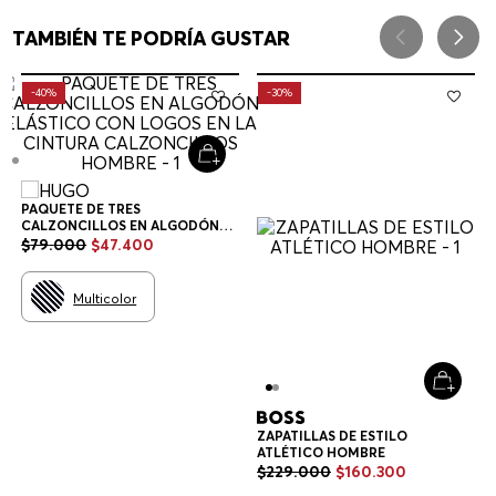
TAMBIÉN TE PODRÍA GUSTAR
-
40%
-
30%
PAQUETE DE TRES
CALZONCILLOS EN ALGODÓN
ELÁSTICO CON LOGOS EN LA
$
79
.
000
$
47
.
400
CINTURA CALZONCILLOS
HOMBRE
Multicolor
ZAPATILLAS DE ESTILO
ATLÉTICO HOMBRE
$
229
.
000
$
160
.
300