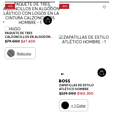
-
40%
-
30%
PAQUETE DE TRES
CALZONCILLOS EN ALGODÓN
ELÁSTICO CON LOGOS EN LA
$
79
.
000
$
47
.
400
CINTURA CALZONCILLOS
HOMBRE
Multicolor
ZAPATILLAS DE ESTILO
ATLÉTICO HOMBRE
$
229
.
000
$
160
.
300
+
1
Color