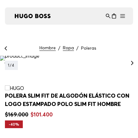
Asistente Virtual
−
⋮
en línea
Hombre
Ropa
Poleras
1
/
4
POLERA SLIM FIT DE ALGODÓN ELÁSTICO CON
LOGO ESTAMPADO POLO SLIM FIT HOMBRE
$
169
.
000
$
101
.
400
-
40%