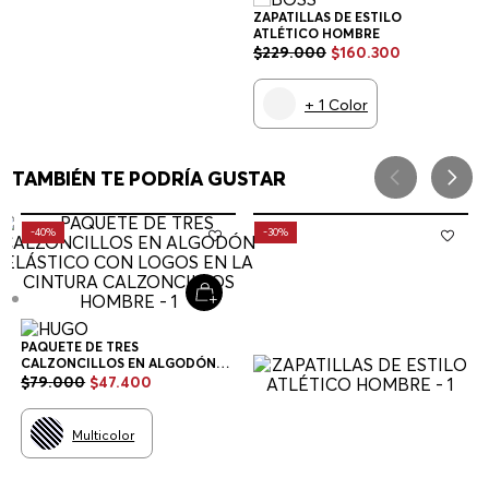
ZAPATILLAS DE ESTILO
ATLÉTICO HOMBRE
$
229
.
000
$
160
.
300
+
1
Color
TAMBIÉN TE PODRÍA GUSTAR
-
40%
-
30%
PAQUETE DE TRES
CALZONCILLOS EN ALGODÓN
ELÁSTICO CON LOGOS EN LA
$
79
.
000
$
47
.
400
CINTURA CALZONCILLOS
HOMBRE
Multicolor