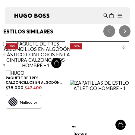
Asistente Virtual
−
⋮
en línea
ESTILOS SIMILARES
-
40%
-
30%
PAQUETE DE TRES
CALZONCILLOS EN ALGODÓN
ELÁSTICO CON LOGOS EN LA
$
79
.
000
$
47
.
400
CINTURA CALZONCILLOS
HOMBRE
Multicolor