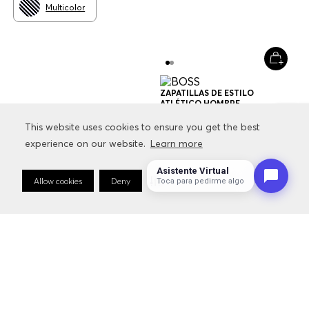
Multicolor
ZAPATILLAS DE ESTILO
ATLÉTICO HOMBRE
$
229
.
000
$
160
.
300
This website uses cookies to ensure you get the best
This website uses cookies to ensure you get the best
experience on our website.
experience on our website.
Learn more
Learn more
+
1
Color
Asistente Virtual
Allow cookies
Allow cookies
Deny
Deny
Cookie Preferences
Cookie Preferences
Toca para pedirme algo