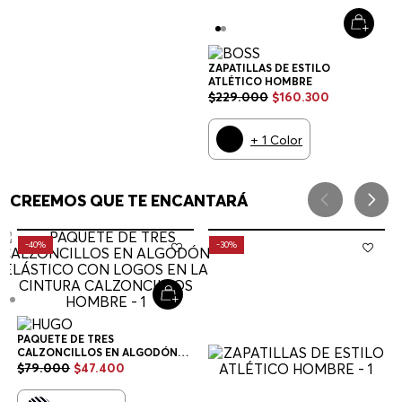
ZAPATILLAS DE ESTILO
ATLÉTICO HOMBRE
$
229
.
000
$
160
.
300
+
1
Color
CREEMOS QUE TE ENCANTARÁ
-
40%
-
30%
PAQUETE DE TRES
CALZONCILLOS EN ALGODÓN
ELÁSTICO CON LOGOS EN LA
$
79
.
000
$
47
.
400
CINTURA CALZONCILLOS
HOMBRE