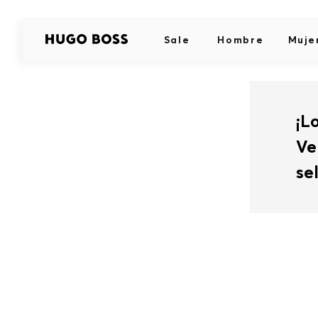
Sale
Hombre
Muje
¡L
Ve
se