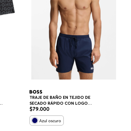
TRAJE DE BAÑO EN TEJIDO DE
SECADO RÁPIDO CON LOGO
$
79
.
000
E
ESTAMPADO TRAJE DE BAÑO
HOMBRE
Azul oscuro