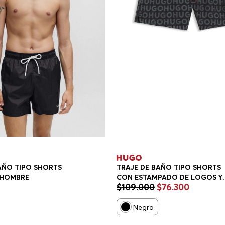
AÑO TIPO SHORTS
TRAJE DE BAÑO TIPO SHORTS
 HOMBRE
CON ESTAMPADO DE LOGOS Y
$
109
.
000
$
76
.
300
CORDÓN EN LA CINTURA TRAJ
DE BAÑO HOMBRE
Negro