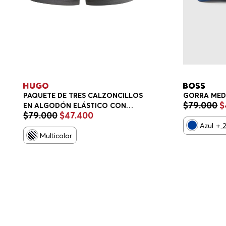
PAQUETE DE TRES CALZONCILLOS
GORRA MED
$
79
.
000
$
EN ALGODÓN ELÁSTICO CON
$
79
.
000
$
47
.
400
LOGOS EN LA CINTURA
CALZONCILLOS HOMBRE
Azul
+
Multicolor