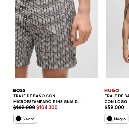
TRAJE DE BAÑO CON
TRAJE DE B
MICROESTAMPADO E INSIGNIA DE
CON LOGO
$
149
.
000
$
104
.
300
$
59
.
000
LOGO TRAJE DE BAÑO HOMBRE
Negro
Negro