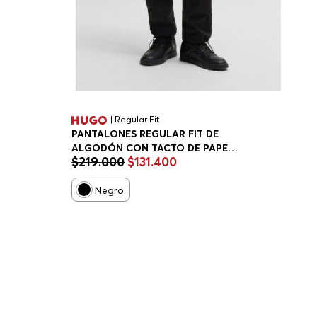
| Regular Fit
PANTALONES REGULAR FIT DE
ALGODÓN CON TACTO DE PAPEL
$
219
.
000
$
131
.
400
PANTALONES CASUALES REGULAR
FIT HOMBRE
Negro