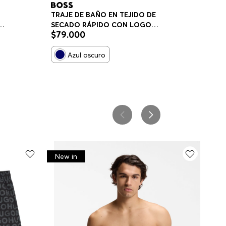
TRAJE DE BAÑO EN TEJIDO DE
SECADO RÁPIDO CON LOGO
$
79
.
000
E
ESTAMPADO TRAJE DE BAÑO
HOMBRE
Azul oscuro
New in