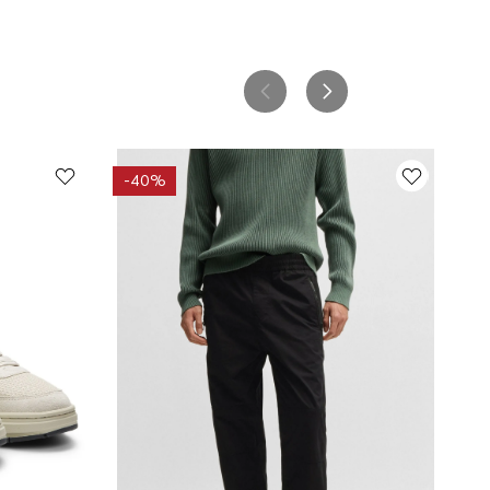
-
40%