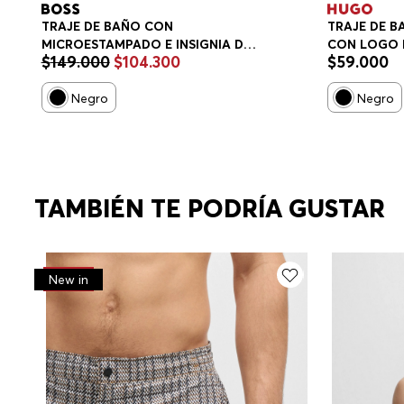
TRAJE DE BAÑO CON
TRAJE DE B
MICROESTAMPADO E INSIGNIA DE
CON LOGO
$
149
.
000
$
104
.
300
$
59
.
000
LOGO TRAJE DE BAÑO HOMBRE
Negro
Negro
TAMBIÉN TE PODRÍA GUSTAR
-
30%
New in