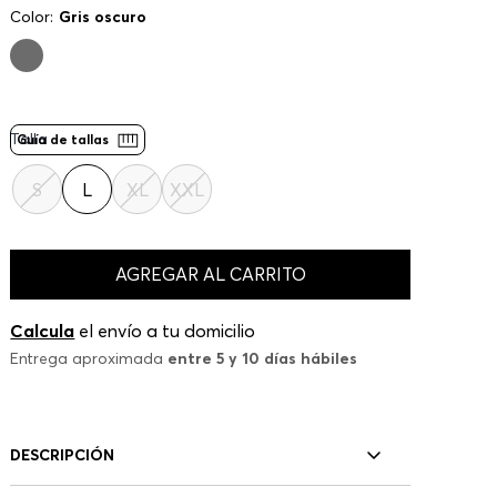
Color:
Gris oscuro
Talla
Guía de tallas
S
L
XL
XXL
AGREGAR AL CARRITO
Calcula
el envío a tu domicilio
Entrega aproximada
entre 5 y 10 días hábiles
DESCRIPCIÓN