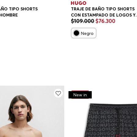
AÑO TIPO SHORTS
TRAJE DE BAÑO TIPO SHORTS
 HOMBRE
CON ESTAMPADO DE LOGOS Y
$
109
.
000
$
76
.
300
CORDÓN EN LA CINTURA TRAJ
DE BAÑO HOMBRE
Negro
-
30%
New in