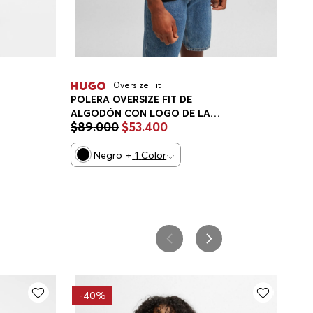
| Oversize Fit
POLERA OVERSIZE FIT DE
ALGODÓN CON LOGO DE LA
$
89
.
000
$
53
.
400
NUEVA TEMPORADA PLAYERA
OVERSIZE FIT MUJER
Negro
+
1
Color
-
40%