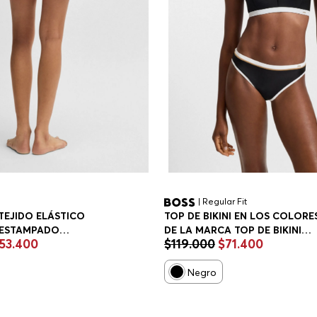
| Regular Fit
TEJIDO ELÁSTICO
TOP DE BIKINI EN LOS COLORE
ESTAMPADO
DE LA MARCA TOP DE BIKINI
53
.
400
$
119
.
000
$
71
.
400
S MUJER
REGULAR FIT MUJER
Negro