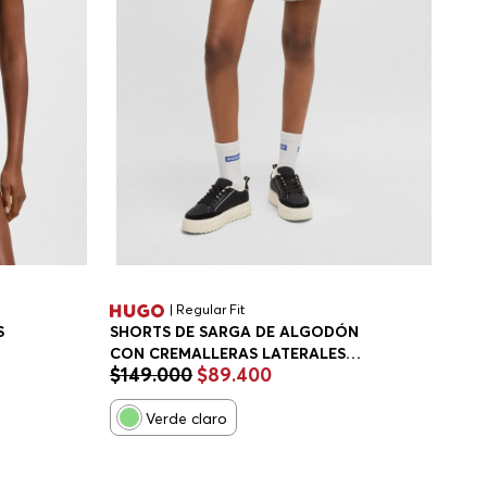
| Regular Fit
S
SHORTS DE SARGA DE ALGODÓN
CON CREMALLERAS LATERALES
$
149
.
000
$
89
.
400
SHORTS REGULAR FIT MUJER
Verde claro