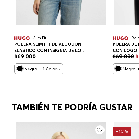
| Slim Fit
| Rel
POLERA SLIM FIT DE ALGODÓN
POLERA DE
ELÁSTICO CON INSIGNIA DE LOGO
CON LOGO 
$
69
.
000
$
69
.
000
$
PLAYERA SLIM FIT MUJER
PLAYERA RE
Negro
+
1
Color
Negro
TAMBIÉN TE PODRÍA GUSTAR
-
40%