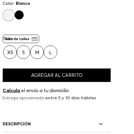
Color:
Blanco
Talla
Guía de tallas
XS
S
M
L
AGREGAR AL CARRITO
Calcula
el envío a tu domicilio
Entrega aproximada
entre 5 y 10 días hábiles
DESCRIPCIÓN