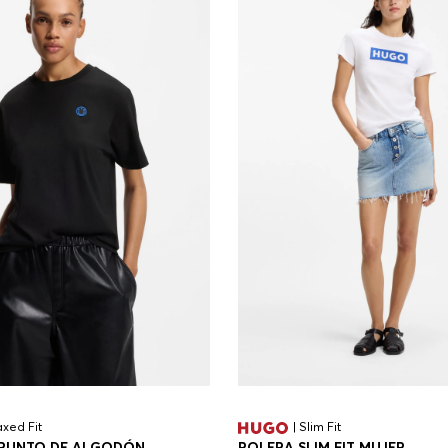
axed Fit
| Slim Fit
 PUNTO DE ALGODÓN
POLERA SLIM FIT MUJER