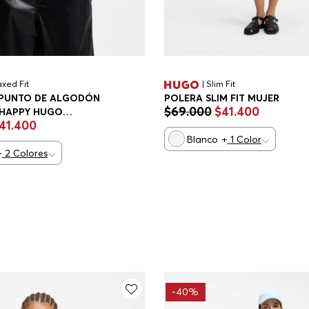
axed Fit
| Slim Fit
 PUNTO DE ALGODÓN
POLERA SLIM FIT MUJER
$
69
.
000
$
41
.
400
HAPPY HUGO
41
.
400
LAXED FIT MUJER
Blanco
+
1
Color
+
2
Colores
-
40%