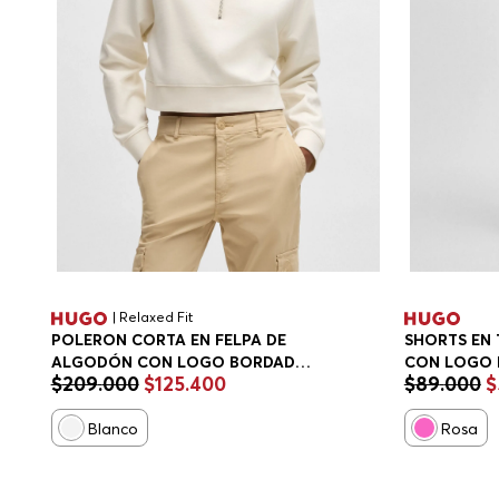
| Relaxed Fit
POLERON CORTA EN FELPA DE
SHORTS EN 
ALGODÓN CON LOGO BORDADO
CON LOGO 
$
209
.
000
$
125
.
400
$
89
.
000
$
SUDADERA RELAXED FIT MUJER
PANTALONE
Blanco
Rosa