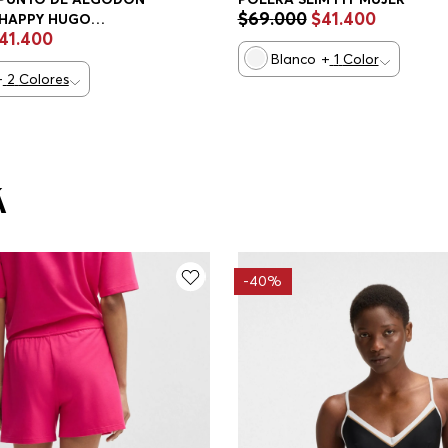
$
69
.
000
$
41
.
400
HAPPY HUGO
41
.
400
LAXED FIT MUJER
Blanco
+
1
Color
+
2
Colores
Á
-
40%