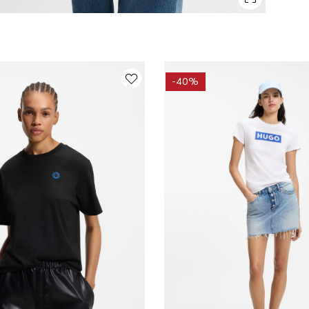
-
40%