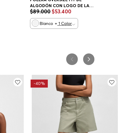
ALGODÓN CON LOGO DE LA
$
89
.
000
$
53
.
400
NUEVA TEMPORADA PLAYERA
OVERSIZE FIT MUJER
Blanco
+
1
Color
-
40%