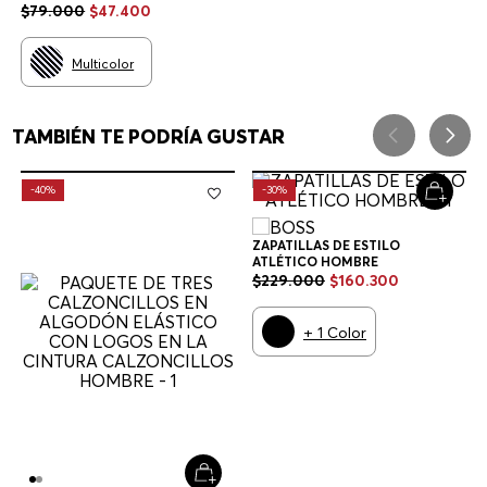
ELÁSTICO CON LOGOS EN LA
$
79
.
000
$
47
.
400
CINTURA CALZONCILLOS
HOMBRE
Multicolor
TAMBIÉN TE PODRÍA GUSTAR
-
40%
-
30%
ZAPATILLAS DE ESTILO
ATLÉTICO HOMBRE
$
229
.
000
$
160
.
300
+
1
Color