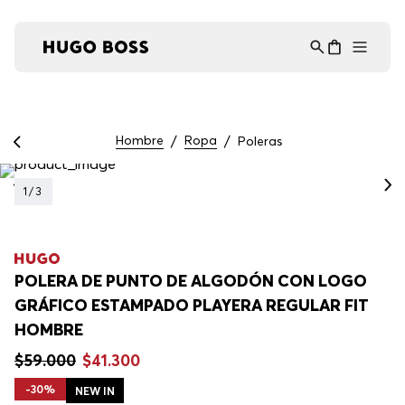
Asistente Virtual
−
⋮
en línea
Hombre
Ropa
Poleras
1
/
3
POLERA DE PUNTO DE ALGODÓN CON LOGO
GRÁFICO ESTAMPADO PLAYERA REGULAR FIT
HOMBRE
$
59
.
000
$
41
.
300
-
30%
NEW IN