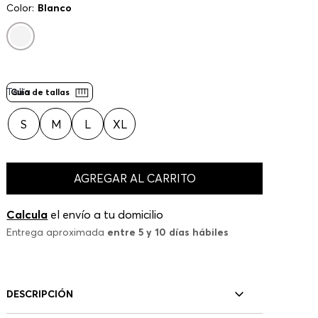
Color:
Blanco
Talla
Guía de tallas
S
M
L
XL
AGREGAR AL CARRITO
Calcula
el envío a tu domicilio
Entrega aproximada
entre 5 y 10 días hábiles
DESCRIPCIÓN