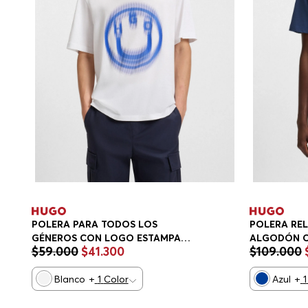
POLERA PARA TODOS LOS
POLERA REL
GÉNEROS CON LOGO ESTAMPADO
ALGODÓN C
$
59
.
000
$
41
.
300
$
109
.
000
DIFUMINADO PLAYERA REGULAR
PARTES PLA
FIT HOMBRE
HOMBRE
Blanco
+
1
Color
Azul
+
1