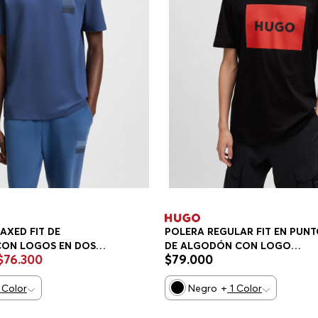
AXED FIT DE
POLERA REGULAR FIT EN PUN
ON LOGOS EN DOS
DE ALGODÓN CON LOGO
$
76
.
300
$
79
.
000
YERA RELAXED FIT
ESTAMPADO POLERA REGULAR 
HOMBRE
Color
Negro
+
1
Color