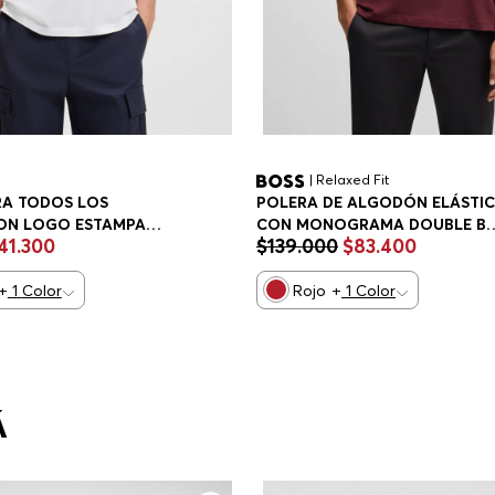
| Relaxed Fit
RA TODOS LOS
POLERA DE ALGODÓN ELÁSTI
ON LOGO ESTAMPADO
CON MONOGRAMA DOUBLE B
41
.
300
$
139
.
000
$
83
.
400
O PLAYERA REGULAR
PLAYERA RELAXED FIT HOMBR
+
1
Color
Rojo
+
1
Color
Á