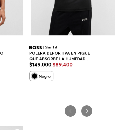
| Slim Fit
CO
POLERA DEPORTIVA EN PIQUÉ
QUE ABSORBE LA HUMEDAD
$
149
.
000
$
89
.
400
E
PLAYERA SLIM FIT HOMBRE
Negro