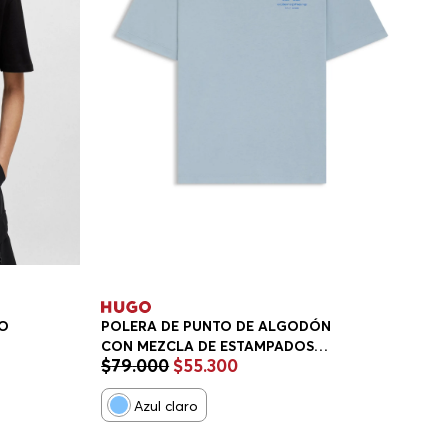
TO
POLERA DE PUNTO DE ALGODÓN
CON MEZCLA DE ESTAMPADOS
$
79
.
000
$
55
.
300
FIT
GRÁFICOS PLAYERA REGULAR FIT
HOMBRE
Azul claro