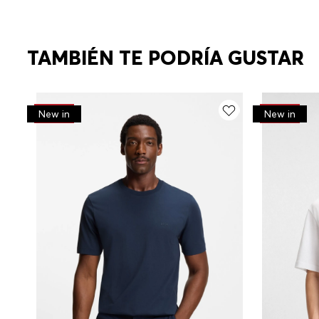
TAMBIÉN TE PODRÍA GUSTAR
-
30%
-
30%
New in
New in