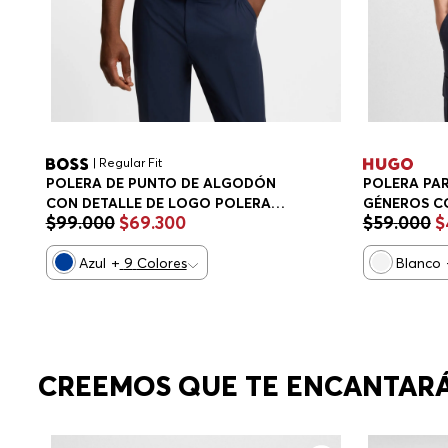
| Regular Fit
POLERA DE PUNTO DE ALGODÓN
POLERA PA
CON DETALLE DE LOGO POLERA
GÉNEROS C
$
99
.
000
$
69
.
300
$
59
.
000
$
REGULAR FIT HOMBRE
DIFUMINAD
FIT HOMBRE
Azul
+
9
Colores
Blanco
CREEMOS QUE TE ENCANTAR