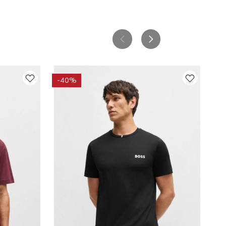
-
40%