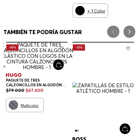
+
1
Color
TAMBIÉN TE PODRÍA GUSTAR
-
40%
-
30%
PAQUETE DE TRES
CALZONCILLOS EN ALGODÓN
ELÁSTICO CON LOGOS EN LA
$
79
.
000
$
47
.
400
CINTURA CALZONCILLOS
HOMBRE
Multicolor