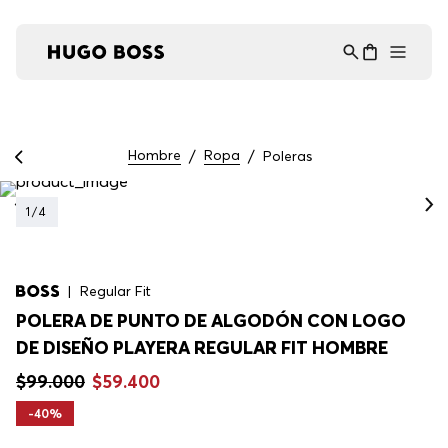
Asistente Virtual
−
⋮
en línea
Hombre
Ropa
Poleras
1
/
4
Regular Fit
POLERA DE PUNTO DE ALGODÓN CON LOGO
DE DISEÑO PLAYERA REGULAR FIT HOMBRE
$
99
.
000
$
59
.
400
-
40%