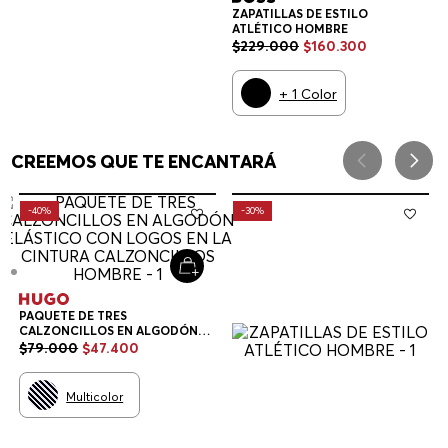
ZAPATILLAS DE ESTILO
ATLÉTICO HOMBRE
$
229
.
000
$
160
.
300
+
1
Color
CREEMOS QUE TE ENCANTARÁ
-
40%
-
30%
PAQUETE DE TRES
CALZONCILLOS EN ALGODÓN
ELÁSTICO CON LOGOS EN LA
$
79
.
000
$
47
.
400
CINTURA CALZONCILLOS
HOMBRE
Multicolor