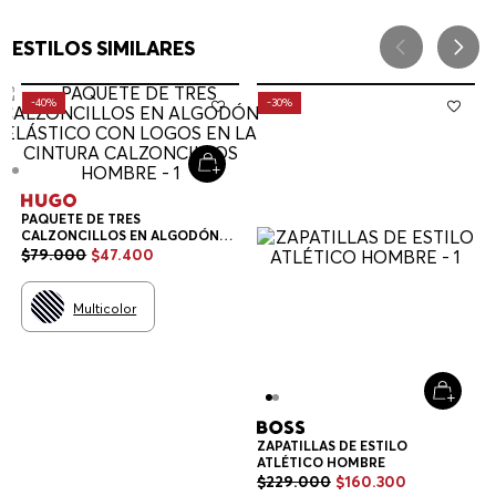
ESTILOS SIMILARES
-
40%
-
30%
PAQUETE DE TRES
CALZONCILLOS EN ALGODÓN
ELÁSTICO CON LOGOS EN LA
$
79
.
000
$
47
.
400
CINTURA CALZONCILLOS
HOMBRE
Multicolor
ZAPATILLAS DE ESTILO
ATLÉTICO HOMBRE
$
229
.
000
$
160
.
300