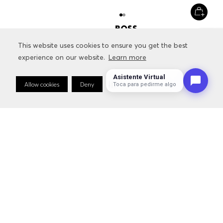
ZAPATILLAS DE ESTILO
ATLÉTICO HOMBRE
This website uses cookies to ensure you get the best
This website uses cookies to ensure you get the best
$
229
.
000
$
160
.
300
experience on our website.
experience on our website.
Learn more
Learn more
+
1
Color
Asistente Virtual
Allow cookies
Allow cookies
Deny
Deny
Cookie Preferences
Cookie Preferences
Toca para pedirme algo
Hombre
Ropa
Poleras