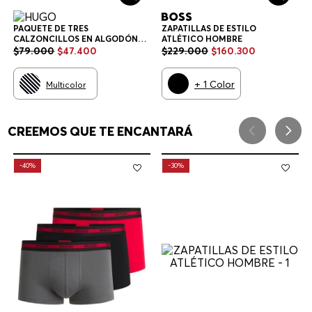
PAQUETE DE TRES
ZAPATILLAS DE ESTILO
CALZONCILLOS EN ALGODÓN
ATLÉTICO HOMBRE
ELÁSTICO CON LOGOS EN LA
$
79
.
000
$
47
.
400
$
229
.
000
$
160
.
300
CINTURA CALZONCILLOS
HOMBRE
+
1
Color
Multicolor
CREEMOS QUE TE ENCANTARÁ
-
40%
-
30%