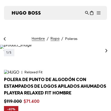
Asistente Virtual
−
⋮
en línea
Hombre
Ropa
Poleras
1
/
5
Relaxed Fit
POLERA DE PUNTO DE ALGODÓN CON
ESTAMPADOS DE LOGOS APILADOS AHUMADOS
PLAYERA RELAXED FIT HOMBRE
$
119
.
000
$
71
.
400
-
40%