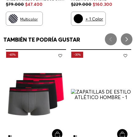
ELÁSTICO CON LOGOS EN LA
$
79
.
000
$
47
.
400
$
229
.
000
$
160
.
300
CINTURA CALZONCILLOS
HOMBRE
+
1
Color
Multicolor
TAMBIÉN TE PODRÍA GUSTAR
-
40%
-
30%