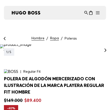
Asistente Virtual
−
⋮
en línea
Hombre
Ropa
Poleras
1
/
5
Regular Fit
POLERA DE ALGODÓN MERCERIZADO CON
ILUSTRACIÓN DE LA MARCA PLAYERA REGULAR
FIT HOMBRE
$
149
.
000
$
89
.
400
-
40%