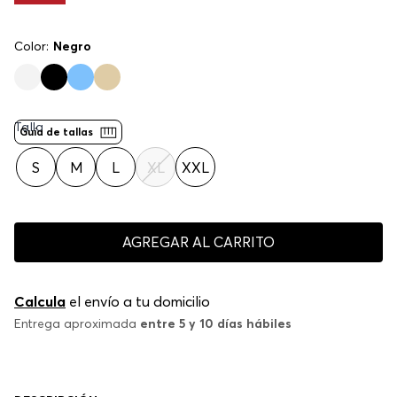
Color:
Negro
Talla
Guía de tallas
S
M
L
XL
XXL
AGREGAR AL CARRITO
Calcula
el envío a tu domicilio
Entrega aproximada
entre 5 y 10 días hábiles