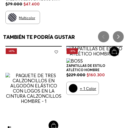
ELÁSTICO CON LOGOS EN LA
$
79
.
000
$
47
.
400
CINTURA CALZONCILLOS
HOMBRE
Multicolor
TAMBIÉN TE PODRÍA GUSTAR
-
40%
-
30%
ZAPATILLAS DE ESTILO
ATLÉTICO HOMBRE
$
229
.
000
$
160
.
300
+
1
Color