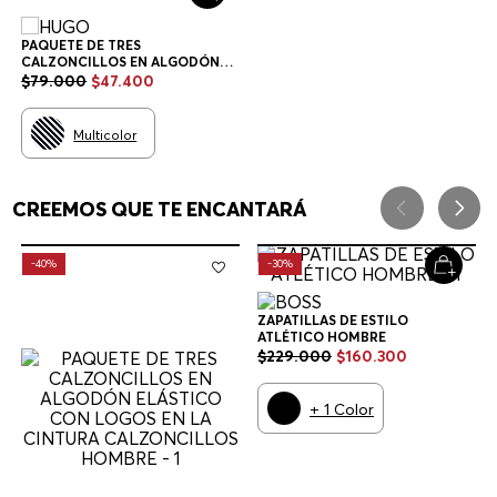
PAQUETE DE TRES
CALZONCILLOS EN ALGODÓN
ELÁSTICO CON LOGOS EN LA
$
79
.
000
$
47
.
400
CINTURA CALZONCILLOS
HOMBRE
Multicolor
CREEMOS QUE TE ENCANTARÁ
-
40%
-
30%
ZAPATILLAS DE ESTILO
ATLÉTICO HOMBRE
$
229
.
000
$
160
.
300
+
1
Color