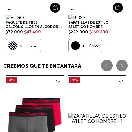
PAQUETE DE TRES
ZAPATILLAS DE ESTILO
CALZONCILLOS EN ALGODÓN
ATLÉTICO HOMBRE
ELÁSTICO CON LOGOS EN LA
$
79
.
000
$
47
.
400
$
229
.
000
$
160
.
300
CINTURA CALZONCILLOS
HOMBRE
+
1
Color
Multicolor
CREEMOS QUE TE ENCANTARÁ
-
40%
-
30%