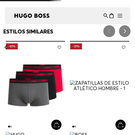
Asistente Virtual
−
⋮
en línea
ESTILOS SIMILARES
-
40%
-
30%