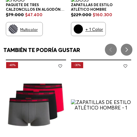
PAQUETE DE TRES
ZAPATILLAS DE ESTILO
CALZONCILLOS EN ALGODÓN
ATLÉTICO HOMBRE
ELÁSTICO CON LOGOS EN LA
$
79
.
000
$
47
.
400
$
229
.
000
$
160
.
300
CINTURA CALZONCILLOS
HOMBRE
+
1
Color
Multicolor
TAMBIÉN TE PODRÍA GUSTAR
-
40%
-
30%