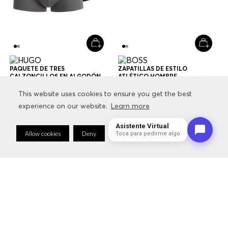
PAQUETE DE TRES
ZAPATILLAS DE ESTILO
CALZONCILLOS EN ALGODÓN
ATLÉTICO HOMBRE
ELÁSTICO CON LOGOS EN LA
$
79
.
000
$
47
.
400
$
229
.
000
$
160
.
300
CINTURA CALZONCILLOS
This website uses cookies to ensure you get the best
This website uses cookies to ensure you get the best
HOMBRE
experience on our website.
experience on our website.
Learn more
Learn more
+
1
Color
Multicolor
Asistente Virtual
Allow cookies
Allow cookies
Deny
Deny
Cookie Preferences
Cookie Preferences
Toca para pedirme algo