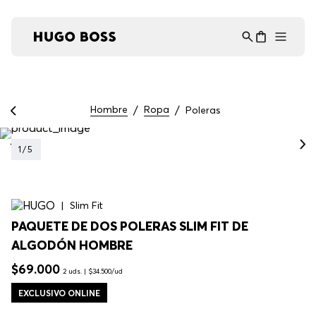
Asistente Virtual
−
⋮
en línea
Hombre
Ropa
Poleras
1
/
5
Slim Fit
PAQUETE DE DOS POLERAS SLIM FIT DE
ALGODÓN HOMBRE
$
69
.
000
2 uds. | $34.500/ud
EXCLUSIVO ONLINE