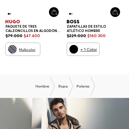
PAQUETE DE TRES
ZAPATILLAS DE ESTILO
CALZONCILLOS EN ALGODÓN
ATLÉTICO HOMBRE
ELÁSTICO CON LOGOS EN LA
$
79
.
000
$
47
.
400
$
229
.
000
$
160
.
300
CINTURA CALZONCILLOS
HOMBRE
+
1
Color
Multicolor
Hombre
Ropa
Poleras