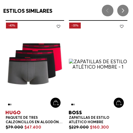
ESTILOS SIMILARES
-
40%
-
30%
PAQUETE DE TRES
ZAPATILLAS DE ESTILO
CALZONCILLOS EN ALGODÓN
ATLÉTICO HOMBRE
ELÁSTICO CON LOGOS EN LA
$
79
.
000
$
47
.
400
$
229
.
000
$
160
.
300
CINTURA CALZONCILLOS