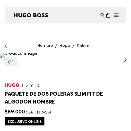
Asistente Virtual
−
⋮
en línea
Hombre
Ropa
Poleras
1
/
5
Slim Fit
PAQUETE DE DOS POLERAS SLIM FIT DE
ALGODÓN HOMBRE
$
69
.
000
2 uds. | $34.500/ud
EXCLUSIVO ONLINE