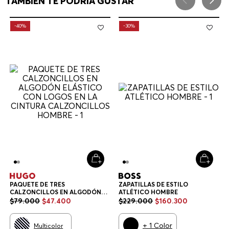
TAMBIÉN TE PODRÍA GUSTAR
-
40%
-
30%
PAQUETE DE TRES
ZAPATILLAS DE ESTILO
CALZONCILLOS EN ALGODÓN
ATLÉTICO HOMBRE
ELÁSTICO CON LOGOS EN LA
$
79
.
000
$
47
.
400
$
229
.
000
$
160
.
300
CINTURA CALZONCILLOS
HOMBRE
+
1
Color
Multicolor