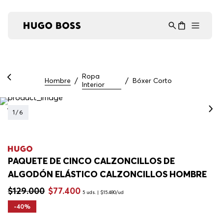
Asistente Virtual
−
⋮
en línea
Ropa
Hombre
Bóxer Corto
Interior
1
/
6
PAQUETE DE CINCO CALZONCILLOS DE
ALGODÓN ELÁSTICO CALZONCILLOS HOMBRE
$
129
.
000
$
77
.
400
5 uds. | $15.480/ud
-
40%