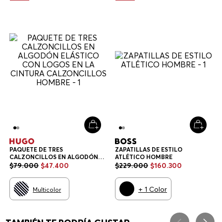
PAQUETE DE TRES
ZAPATILLAS DE ESTILO
CALZONCILLOS EN ALGODÓN
ATLÉTICO HOMBRE
ELÁSTICO CON LOGOS EN LA
$
79
.
000
$
47
.
400
$
229
.
000
$
160
.
300
CINTURA CALZONCILLOS
HOMBRE
+
1
Color
Multicolor