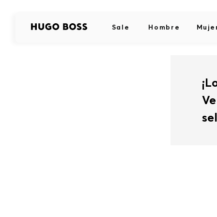
Sale
Hombre
Muje
¡L
Ve
se