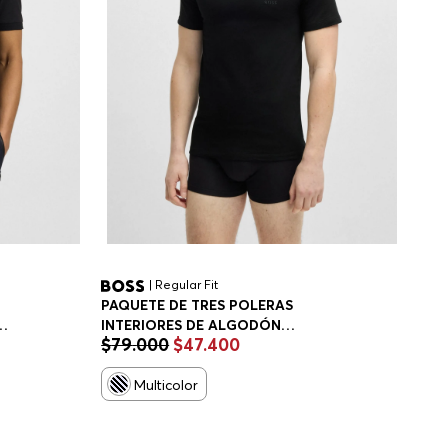
| Regular Fit
PAQUETE DE TRES POLERAS
INTERIORES DE ALGODÓN
$
79
.
000
$
47
.
400
PLAYERA INTERIOR REGULAR FIT
HOMBRE
Multicolor