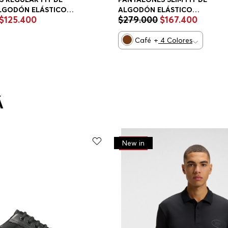
ALGODÓN ELÁSTICO
ALGODÓN ELÁSTICO
$
125
.
400
$
279
.
000
$
167
.
400
S CASUALES REGULAR
PANTALONES CASUALES SLIM F
HOMBRE
Café
+
4
Colores
Á
-
30%
New in