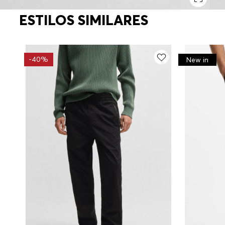
ESTILOS SIMILARES
-
40%
New in