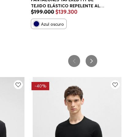
TEJIDO ELÁSTICO REPELENTE AL
$
199
.
000
$
139
.
300
IT
AGUA PANTALONES CASUALES
TAPERED FIT HOMBRE
Azul oscuro
-
40%