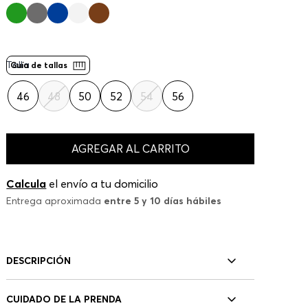
Talla
Guía de tallas
46
48
50
52
54
56
AGREGAR AL CARRITO
Calcula
el envío a tu domicilio
Entrega aproximada
entre 5 y 10 días hábiles
DESCRIPCIÓN
CUIDADO DE LA PRENDA