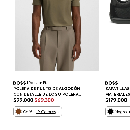
| Regular Fit
POLERA DE PUNTO DE ALGODÓN
ZAPATILLAS
CON DETALLE DE LOGO POLERA
MATERIALES 
$
99
.
000
$
69
.
300
$
179
.
000
REGULAR FIT HOMBRE
HOMBRE
Café
+
9
Colores
Negro