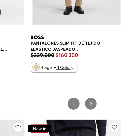
PANTALONES SLIM FIT DE TEJIDO
AL
ELÁSTICO JASPEADO
$
229
.
000
$
160
.
300
PANTALONES CASUALES SLIM FIT
HOMBRE
Beige
+
1
Color
-
30%
New in