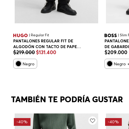
| Regular Fit
| Slim 
PANTALONES REGULAR FIT DE
PANTALONES
ALGODÓN CON TACTO DE PAPEL
DE GABARD
$
219
.
000
$
131
.
400
$
209
.
000
PANTALONES CASUALES REGULAR
ELÁSTICO 
FIT HOMBRE
CASUALES S
Negro
Negro
TAMBIÉN TE PODRÍA GUSTAR
-
40%
-
40%