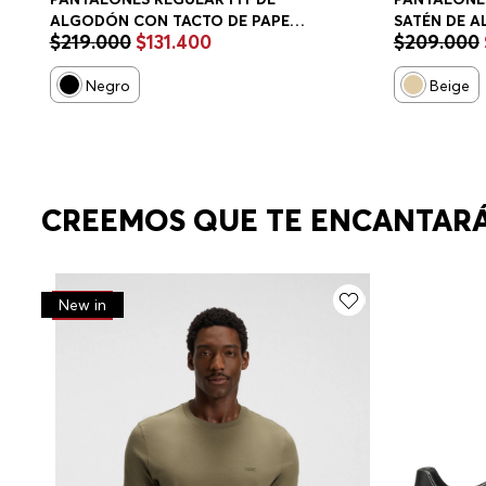
ALGODÓN CON TACTO DE PAPEL
SATÉN DE 
$
219
.
000
$
131
.
400
$
209
.
000
PANTALONES CASUALES REGULAR
PANTALONE
FIT HOMBRE
FIT HOMBRE
Negro
Beige
CREEMOS QUE TE ENCANTAR
-
30%
New in