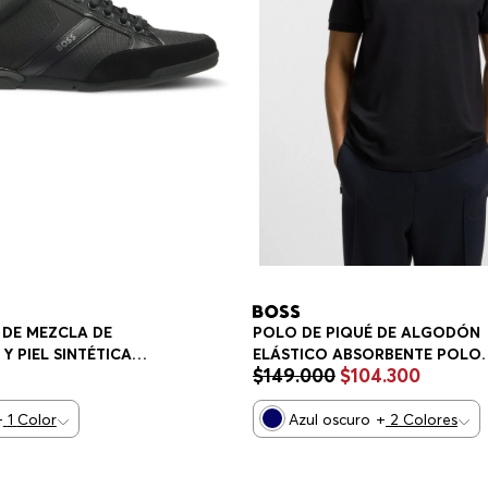
 DE MEZCLA DE
POLO DE PIQUÉ DE ALGODÓN
Y PIEL SINTÉTICA
ELÁSTICO ABSORBENTE POLO
$
149
.
000
$
104
.
300
REGULAR FIT HOMBRE
+
1
Color
Azul oscuro
+
2
Colores