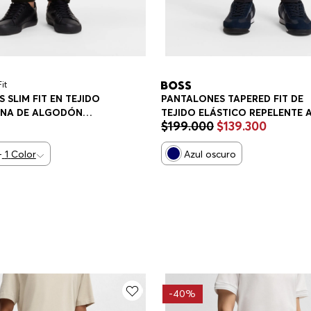
Fit
 SLIM FIT EN TEJIDO
PANTALONES TAPERED FIT DE
INA DE ALGODÓN
TEJIDO ELÁSTICO REPELENTE 
$
199
.
000
$
139
.
300
PANTALONES
AGUA PANTALONES CASUALES
LIM FIT HOMBRE
TAPERED FIT HOMBRE
+
1
Color
Azul oscuro
-
40%