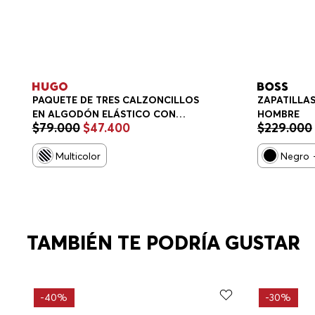
PAQUETE DE TRES CALZONCILLOS
ZAPATILLAS
EN ALGODÓN ELÁSTICO CON
HOMBRE
$
79
.
000
$
47
.
400
$
229
.
000
LOGOS EN LA CINTURA
CALZONCILLOS HOMBRE
Multicolor
Negro
TAMBIÉN TE PODRÍA GUSTAR
-
40%
-
30%