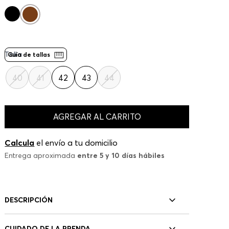
Talla
Guía de tallas
40
41
42
43
44
AGREGAR AL CARRITO
Calcula
el envío a tu domicilio
Entrega aproximada
entre 5 y 10 días hábiles
DESCRIPCIÓN
CUIDADO DE LA PRENDA