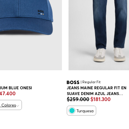
| Regular Fit
IUM BLUE ONESI
JEANS MAINE REGULAR FIT EN
47
.
400
SUAVE DENIM AZUL JEANS
$
259
.
000
$
181
.
300
REGULAR FIT HOMBRE
2
Colores
Turquesa