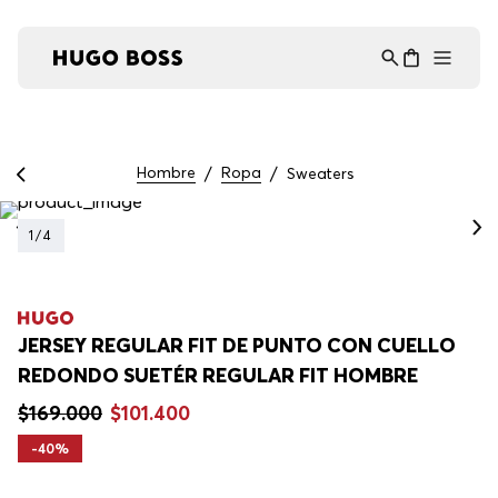
Asistente Virtual
−
⋮
en línea
Hombre
Ropa
Sweaters
1
/
4
JERSEY REGULAR FIT DE PUNTO CON CUELLO
REDONDO SUETÉR REGULAR FIT HOMBRE
$
169
.
000
$
101
.
400
-
40%