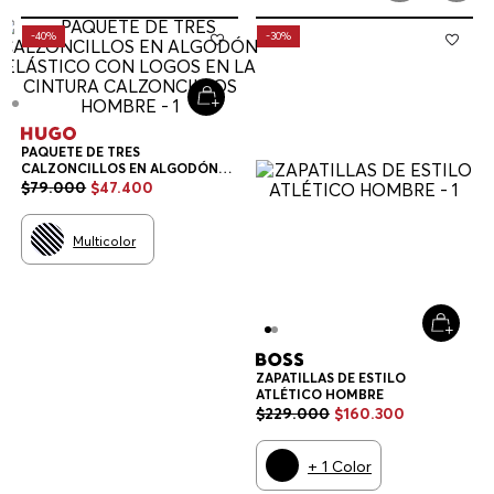
-
40%
-
30%
PAQUETE DE TRES
CALZONCILLOS EN ALGODÓN
ELÁSTICO CON LOGOS EN LA
$
79
.
000
$
47
.
400
CINTURA CALZONCILLOS
HOMBRE
Multicolor
ZAPATILLAS DE ESTILO
ATLÉTICO HOMBRE
$
229
.
000
$
160
.
300
+
1
Color