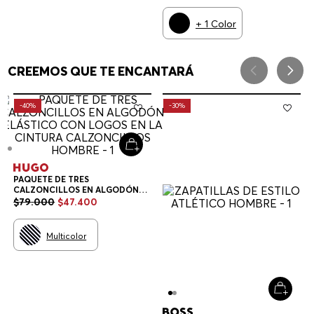
+
1
Color
CREEMOS QUE TE ENCANTARÁ
-
40%
-
30%
PAQUETE DE TRES
CALZONCILLOS EN ALGODÓN
ELÁSTICO CON LOGOS EN LA
$
79
.
000
$
47
.
400
CINTURA CALZONCILLOS
HOMBRE
Multicolor