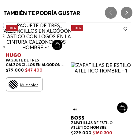
TAMBIÉN TE PODRÍA GUSTAR
-
40%
-
30%
PAQUETE DE TRES
CALZONCILLOS EN ALGODÓN
ELÁSTICO CON LOGOS EN LA
$
79
.
000
$
47
.
400
CINTURA CALZONCILLOS
HOMBRE
Multicolor
ZAPATILLAS DE ESTILO
ATLÉTICO HOMBRE
$
229
.
000
$
160
.
300