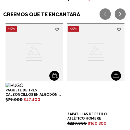
PAQUETE DE TRES
ZAPATILLAS DE ESTILO
CALZONCILLOS EN ALGODÓN
ATLÉTICO HOMBRE
ELÁSTICO CON LOGOS EN LA
$
79
.
000
$
47
.
400
$
229
.
000
$
160
.
300
CINTURA CALZONCILLOS
HOMBRE
+
1
Color
Multicolor
CREEMOS QUE TE ENCANTARÁ
-
40%
-
30%