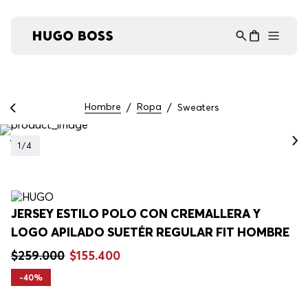
Asistente Virtual
−
⋮
en línea
Hombre
Ropa
Sweaters
1
/
4
JERSEY ESTILO POLO CON CREMALLERA Y
LOGO APILADO SUETÉR REGULAR FIT HOMBRE
$
259
.
000
$
155
.
400
-
40%