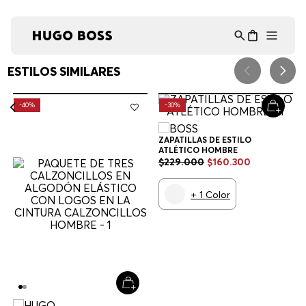
Asistente Virtual
−
⋮
en línea
¡Lo sentimos! No encontramos esa página.
Verifique la dirección URL o explore
nuestra selección de productos a
continuación.
RECOMENDADO PARA TI
HUGO
BOSS