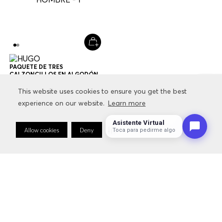
This website uses cookies to ensure you get the best
This website uses cookies to ensure you get the best
experience on our website.
experience on our website.
Learn more
Learn more
Asistente Virtual
Allow cookies
Allow cookies
Deny
Deny
Cookie Preferences
Cookie Preferences
Toca para pedirme algo