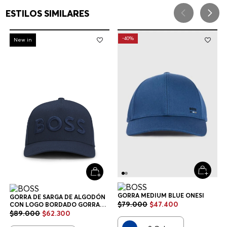
ESTILOS SIMILARES
-
30%
-
40%
New in
GORRA MEDIUM BLUE ONESI
GORRA DE SARGA DE ALGODÓN
$
79
.
000
$
47
.
400
CON LOGO BORDADO GORRA
HOMBRE
$
89
.
000
$
62
.
300