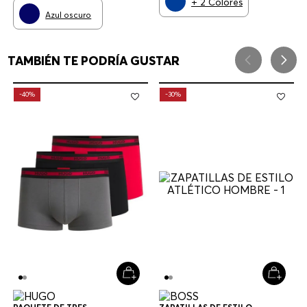
+
2
Colores
Azul oscuro
TAMBIÉN TE PODRÍA GUSTAR
-
40%
-
30%