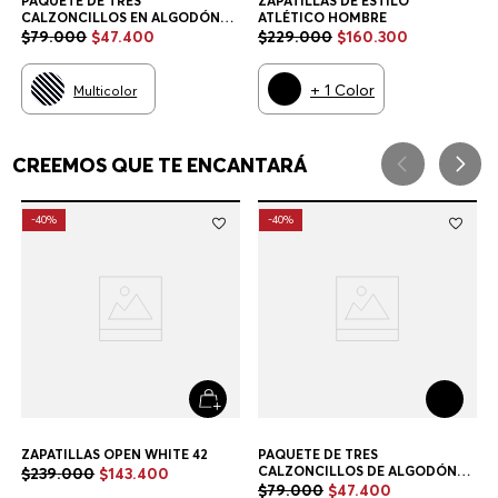
PAQUETE DE TRES
ZAPATILLAS DE ESTILO
CALZONCILLOS EN ALGODÓN
ATLÉTICO HOMBRE
ELÁSTICO CON LOGOS EN LA
$
79
.
000
$
47
.
400
$
229
.
000
$
160
.
300
CINTURA CALZONCILLOS
HOMBRE
+
1
Color
Multicolor
CREEMOS QUE TE ENCANTARÁ
-
40%
-
40%
ZAPATILLAS OPEN WHITE 42
PAQUETE DE TRES
CALZONCILLOS DE ALGODÓN
$
239
.
000
$
143
.
400
ELÁSTICO CALZONCILLOS
$
79
.
000
$
47
.
400
HOMBRE
Blanco
Multicolor
Hombre
Accesorios
Gorras Y Jockeys