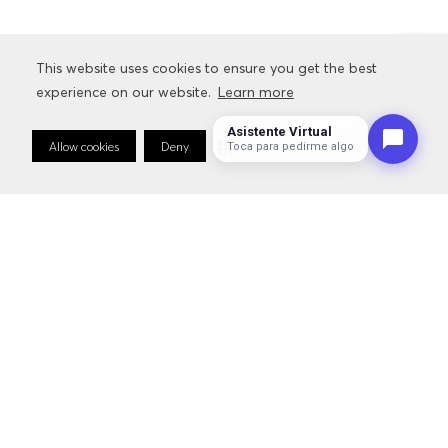
This website uses cookies to ensure you get the best
This website uses cookies to ensure you get the best
experience on our website.
experience on our website.
Learn more
Learn more
Asistente Virtual
Allow cookies
Allow cookies
Deny
Deny
Cookie Preferences
Cookie Preferences
Toca para pedirme algo
Newsletter HUGO BOSS
Descubra antes todas las novedades de la tienda online de
HUGO Y BOSS
SUSCRÍBETE
NOVEDADES