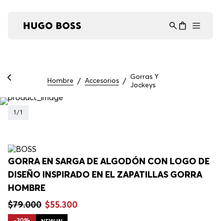
Asistente Virtual
−
⋮
en línea
Gorras Y
Hombre
Accesorios
Jockeys
1
/
1
GORRA EN SARGA DE ALGODÓN CON LOGO DE
DISEÑO INSPIRADO EN EL ZAPATILLAS GORRA
HOMBRE
$
79
.
000
$
55
.
300
-
30%