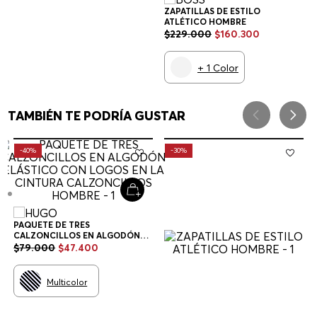
ZAPATILLAS DE ESTILO
ATLÉTICO HOMBRE
$
229
.
000
$
160
.
300
+
1
Color
TAMBIÉN TE PODRÍA GUSTAR
-
40%
-
30%
PAQUETE DE TRES
CALZONCILLOS EN ALGODÓN
ELÁSTICO CON LOGOS EN LA
$
79
.
000
$
47
.
400
CINTURA CALZONCILLOS
HOMBRE
Multicolor