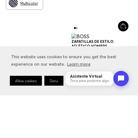
Multicolor
ZAPATILLAS DE ESTILO
ATLÉTICO HOMBRE
$
229
.
000
$
160
.
300
This website uses cookies to ensure you get the best
This website uses cookies to ensure you get the best
experience on our website.
experience on our website.
Learn more
Learn more
+
1
Color
Asistente Virtual
Allow cookies
Allow cookies
Deny
Deny
Cookie Preferences
Cookie Preferences
Toca para pedirme algo