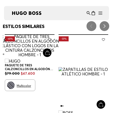
Asistente Virtual
−
⋮
en línea
ESTILOS SIMILARES
-
40%
-
30%
PAQUETE DE TRES
CALZONCILLOS EN ALGODÓN
ELÁSTICO CON LOGOS EN LA
$
79
.
000
$
47
.
400
CINTURA CALZONCILLOS
HOMBRE
Multicolor