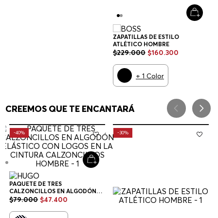
ZAPATILLAS DE ESTILO
ATLÉTICO HOMBRE
$
229
.
000
$
160
.
300
+
1
Color
CREEMOS QUE TE ENCANTARÁ
-
40%
-
30%
PAQUETE DE TRES
CALZONCILLOS EN ALGODÓN
ELÁSTICO CON LOGOS EN LA
$
79
.
000
$
47
.
400
CINTURA CALZONCILLOS
HOMBRE