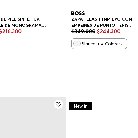
DE PIEL SINTÉTICA
ZAPATILLAS TTNM EVO CON
LE DE MONOGRAMA
EMPEINES DE PUNTO TENIS
$
216
.
300
$
349
.
000
$
244
.
300
S HOMBRE
HOMBRE
Blanco
+
4
Colores
-
30%
New in