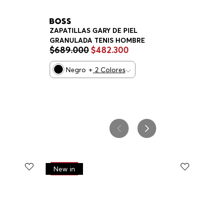
ZAPATILLAS GARY DE PIEL
GRANULADA TENIS HOMBRE
$
689
.
000
$
482
.
300
Negro
+
2
Colores
-
30%
New in