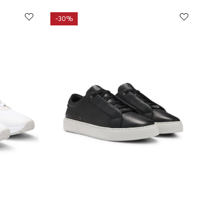
-
30%