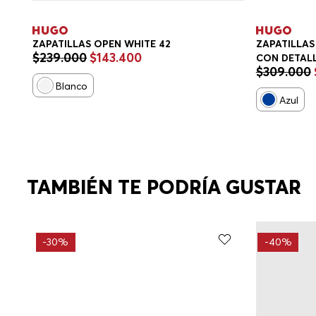
ZAPATILLAS OPEN WHITE 42
ZAPATILLAS 
$
239
.
000
$
143
.
400
CON DETAL
$
309
.
000
ZAPATILLA
Blanco
Azul
TAMBIÉN TE PODRÍA GUSTAR
-
30%
-
40%