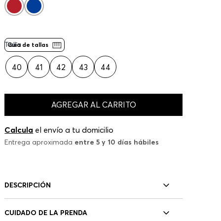
Talla
Guía de tallas
40
41
42
43
44
AGREGAR AL CARRITO
Calcula
el envío a tu domicilio
Entrega aproximada
entre 5 y 10 días hábiles
DESCRIPCIÓN
CUIDADO DE LA PRENDA