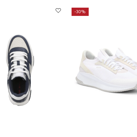
-
30%