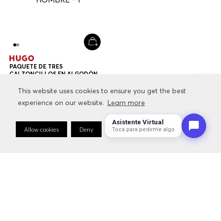
NOVEDADES
SALE
CONTACTO
This website uses cookies to ensure you get the best
This website uses cookies to ensure you get the best
experience on our website.
experience on our website.
Learn more
Learn more
SERVICIOS
Asistente Virtual
Allow cookies
Allow cookies
Deny
Deny
Cookie Preferences
Cookie Preferences
Toca para pedirme algo
INFORMACIÓN RELACIONADA CON LA MARCA
FOLLOW US: