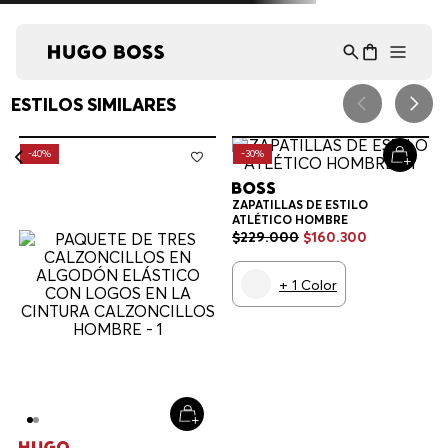
Asistente Virtual
−
⋮
en línea
¡Lo sentimos! No encontramos esa página.
Verifique la dirección URL o explore
nuestra selección de productos a
continuación.
RECOMENDADO PARA TI
HUGO
BOSS