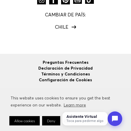
CAMBIAR DE PAÍS:
CHILE
Preguntas Frecuentes
Declaración de Privacidad
Términos y Condiciones
Configuración de Cookies
This website uses cookies to ensure you get the best
This website uses cookies to ensure you get the best
©
2026
HUGO BOSS
Todos los Derechos Reservados.
experience on our website.
experience on our website.
Learn more
Learn more
Asistente Virtual
Allow cookies
Allow cookies
Deny
Deny
Cookie Preferences
Cookie Preferences
Toca para pedirme algo